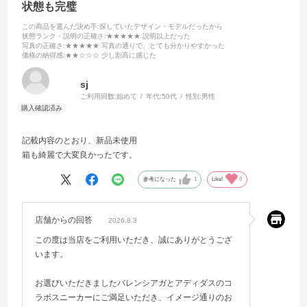
状態も完璧
この商品を選んだ決め手
:探していたデザイン・モデルだったから
状態ランク・説明の正確さ
:★★★★★ 説明以上だった
写真の正確さ
:★★★★★ 写真の通りで、とても分かりやすかった
価格の納得感
:★★☆☆☆ 少し割高に感じた
sj
ご利用回数:
始めて
年代:
50代
性別:
男性
記載内容のとおり、新品未使用
箱も綺麗で大変良かったです。
参考になった
1
Like!
0
店舗からの回答
2026.8.3
この度は当店をご利用いただき、誠にありがとうござ
います。
お選びいただきましたバレンシアガとアディダスのコ
ラボスニーカーにご満足いただき、イメージ通りのお