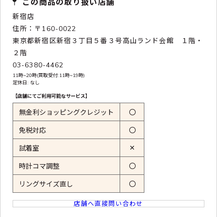
この商品の取り扱い店舗
新宿店
住所：〒160-0022
東京都新宿区新宿３丁目５番３号高山ランド会館 １階・
２階
03-6380-4462
11時~20時(買取受付:11時~19時)
定休日: なし
【店舗にてご利用可能なサービス】
無金利ショッピングクレジット
〇
免税対応
〇
✕
試着室
時計コマ調整
〇
リングサイズ直し
〇
店舗へ直接問い合わせ