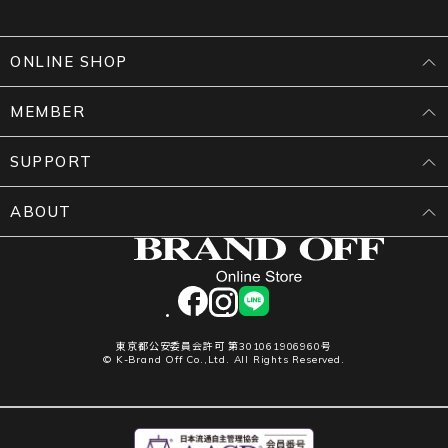
ONLINE SHOP
MEMBER
SUPPORT
ABOUT
facebook
instagram
LINE
東京都公安委員会許可 第301061906960号
© K-Brand Off Co.,Ltd. All Rights Reserved.