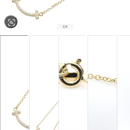
1
|
5
SOLD OUT