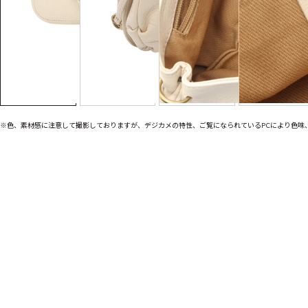
※色、素材感に注意して撮影しておりますが、デジカメの特性、ご覧になられているPCにより色味