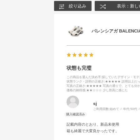
絞り込み
表示：新し
バレンシアガ BALENCIA
状態も完璧
この商品を選んだ決め手
:探していたデザイン・モ
状態ランク・説明の正確さ
:★★★★★ 説明以上だ
写真の正確さ
:★★★★★ 写真の通りで、とても分
価格の納得感
:★★☆☆☆ 少し割高に感じた
sj
ご利用回数:
始めて
年代:
50代
記載内容のとおり、新品未使用
箱も綺麗で大変良かったです。