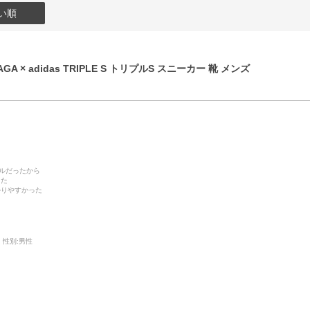
い順
GA × adidas TRIPLE S トリプルS スニーカー 靴 メンズ
デルだったから
った
かりやすかった
性別:
男性