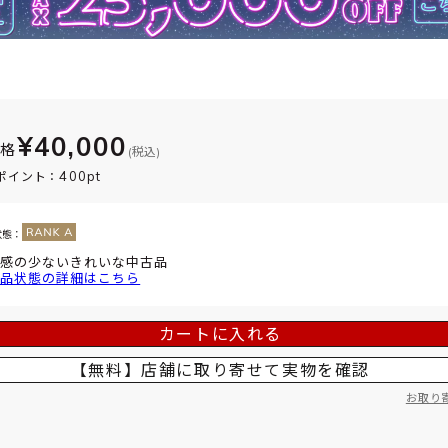
¥40,000
価格
(税込)
400pt
ポイント：
状態：
感の少ないきれいな中古品
品状態の詳細はこちら
カートに入れる
【無料】店舗に取り寄せて
実物を確認
お取り