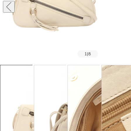
1
|
8