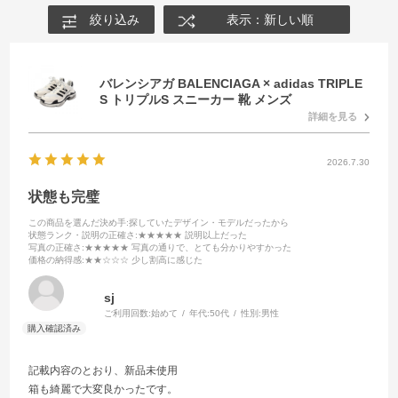
絞り込み
表示：新しい順
バレンシアガ BALENCIAGA × adidas TRIPLE
S トリプルS スニーカー 靴 メンズ
詳細を見る
2026.7.30
状態も完璧
この商品を選んだ決め手
:探していたデザイン・モデルだったから
状態ランク・説明の正確さ
:★★★★★ 説明以上だった
写真の正確さ
:★★★★★ 写真の通りで、とても分かりやすかった
価格の納得感
:★★☆☆☆ 少し割高に感じた
sj
ご利用回数:
始めて
年代:
50代
性別:
男性
記載内容のとおり、新品未使用
箱も綺麗で大変良かったです。