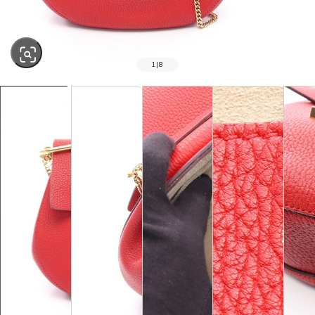
1
|
8
SOLD OUT