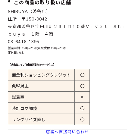
この商品の取り扱い店舗
SHIBUYA（渋谷店）
住所：〒150-0042
東京都渋谷区宇田川町２３丁目１０番Ｖｉｖｅｌ Ｓｈｉ
ｂｕｙａ １階ー４階
03-6416-1395
営業時間: 12時~21時(買取受付:12時~20時)
定休日: なし
【店舗にてご利用可能なサービス】
無金利ショッピングクレジット
〇
免税対応
〇
✕
試着室
時計コマ調整
〇
リングサイズ直し
〇
店舗へ直接問い合わせ