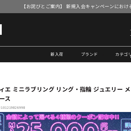
【お詫びとご案内】 新規入会キャンペーンにおける
新入荷
ブランド
カテゴ
ィエ ミニラブリング リング・指輪 ジュエリー 
ース
01219826998