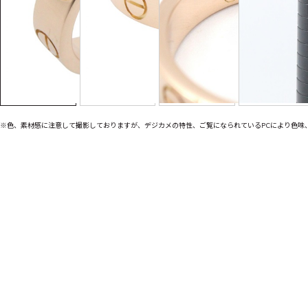
※色、素材感に注意して撮影しておりますが、デジカメの特性、ご覧になられているPCにより色味