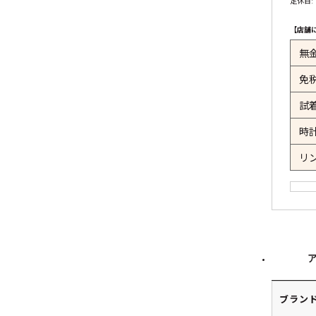
定休日:
【店舗
無
免
試
時
リ
ブラン