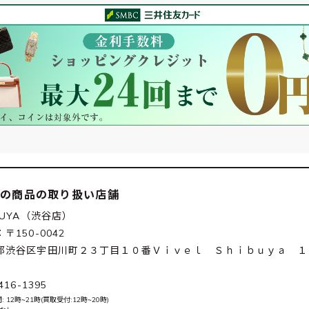
この商品の取り扱い店舗
BUYA（渋谷店）
〒150-0042
都渋谷区宇田川町２３丁目１０番Ｖｉｖｅｌ Ｓｈｉｂｕｙａ １
416-1395
 12時~21時(買取受付:12時~20時)