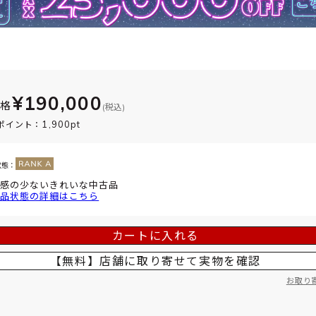
¥190,000
価格
(税込)
1,900pt
ポイント：
状態：
感の少ないきれいな中古品
品状態の詳細はこちら
カートに入れる
【無料】店舗に取り寄せて
実物を確認
お取り