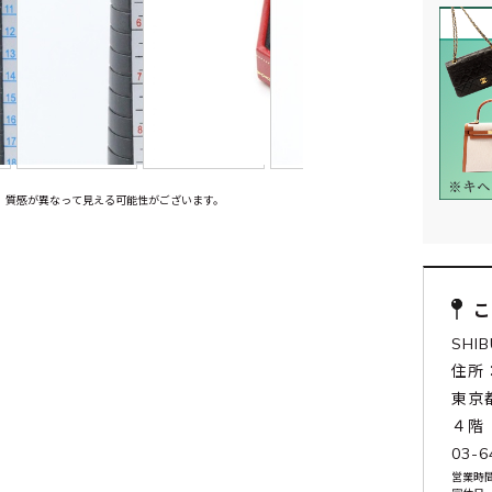
、質感が異なって見える可能性がございます。
SHI
住所：
東京
４階
03-6
営業時間: