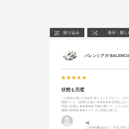
絞り込み
表示：新し
バレンシアガ BALENCIA
状態も完璧
この商品を選んだ決め手
:探していたデザイン・モ
状態ランク・説明の正確さ
:★★★★★ 説明以上だ
写真の正確さ
:★★★★★ 写真の通りで、とても分
価格の納得感
:★★☆☆☆ 少し割高に感じた
sj
ご利用回数:
始めて
年代:
50代