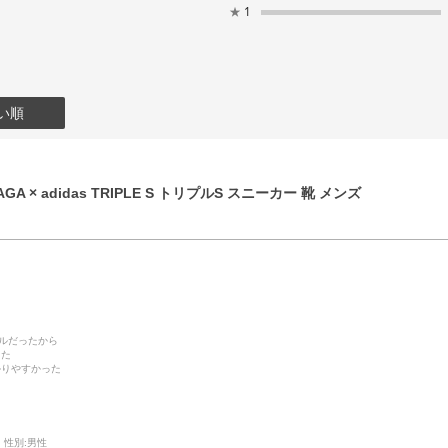
★
1
い順
GA × adidas TRIPLE S トリプルS スニーカー 靴 メンズ
デルだったから
った
かりやすかった
性別:
男性