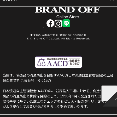
facebook
instagram
LINE
東京都公安委員会許可 第301061906960号
© K-Brand Off Co.,Ltd. All Rights Reserved.
当店は、偽造品の流通防止を目指すAACD(日本流通自主管理協会)の正会
員企業です(会員番号：R-0157)
日本流通自主管理協会(AACD)は、並行輸入市場における、偽造品や不正
商品の流通防止と排除を目的として、1998年4月に発足された団体です。
協会基準に基づいた厳正なチェックのもと仕入・販売を行い、お客さま
がより安心してお買い物ができるよう努めてまいります。