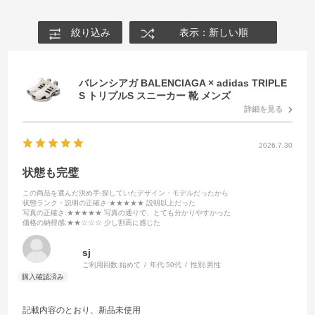
絞り込み
表示：新しい順
バレンシアガ BALENCIAGA × adidas TRIPLE
S トリプルS スニーカー 靴 メンズ
詳細を見る
2026.7.30
状態も完璧
この商品を選んだ決め手
:探していたデザイン・モデルだったから
状態ランク・説明の正確さ
:★★★★★ 説明以上だった
写真の正確さ
:★★★★★ 写真の通りで、とても分かりやすかった
価格の納得感
:★★☆☆☆ 少し割高に感じた
sj
ご利用回数:
始めて
年代:
50代
性別:
男性
記載内容のとおり、新品未使用