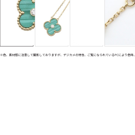
※色、素材感に注意して撮影しておりますが、デジカメの特性、ご覧になられているPCにより色味