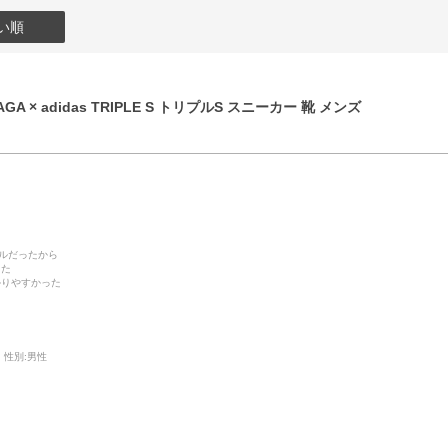
い順
GA × adidas TRIPLE S トリプルS スニーカー 靴 メンズ
デルだったから
った
かりやすかった
性別:
男性