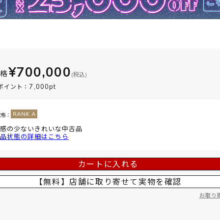
¥700,000
価格
(税込)
7,000pt
ポイント：
状態：
感の少ないきれいな中古品
品状態の詳細はこちら
カートに入れる
【無料】店舗に取り寄せて
実物を確認
お取り