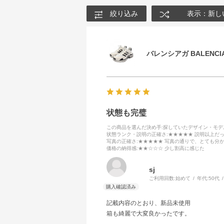
絞り込み
表示：新し
バレンシアガ BALENCIA
状態も完璧
この商品を選んだ決め手
:探していたデザイン・モ
状態ランク・説明の正確さ
:★★★★★ 説明以上だ
写真の正確さ
:★★★★★ 写真の通りで、とても分
価格の納得感
:★★☆☆☆ 少し割高に感じた
sj
ご利用回数:
始めて
年代:
50代
記載内容のとおり、新品未使用
箱も綺麗で大変良かったです。