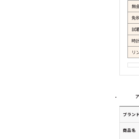
無
免
試
時
リ
ブラン
商品名