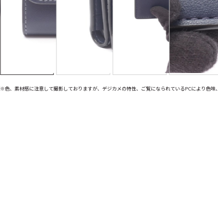
※色、素材感に注意して撮影しておりますが、デジカメの特性、ご覧になられているPCにより色味