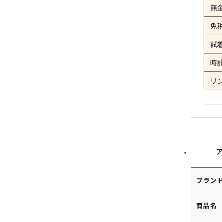
無
免
試
時
リ
ブラン
商品名