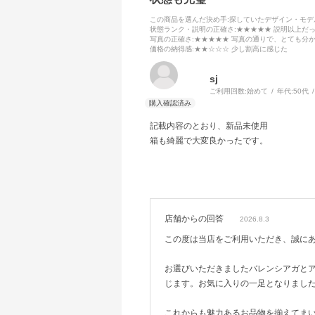
この商品を選んだ決め手
:探していたデザイン・モ
状態ランク・説明の正確さ
:★★★★★ 説明以上だ
写真の正確さ
:★★★★★ 写真の通りで、とても分
価格の納得感
:★★☆☆☆ 少し割高に感じた
sj
ご利用回数:
始めて
年代:
50代
記載内容のとおり、新品未使用
箱も綺麗で大変良かったです。
店舗からの回答
2026.8.3
この度は当店をご利用いただき、誠に
お選びいただきましたバレンシアガと
じます。お気に入りの一足となりまし
これからも魅力あるお品物を揃えてま