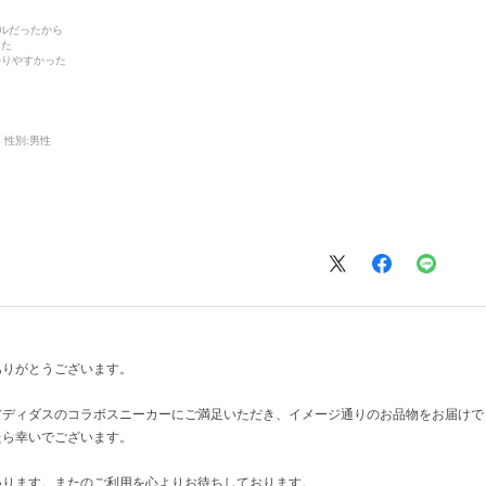
デルだったから
った
かりやすかった
性別:
男性
ありがとうございます。
アディダスのコラボスニーカーにご満足いただき、イメージ通りのお品物をお届けで
たら幸いでございます。
いります。またのご利用を心よりお待ちしております。