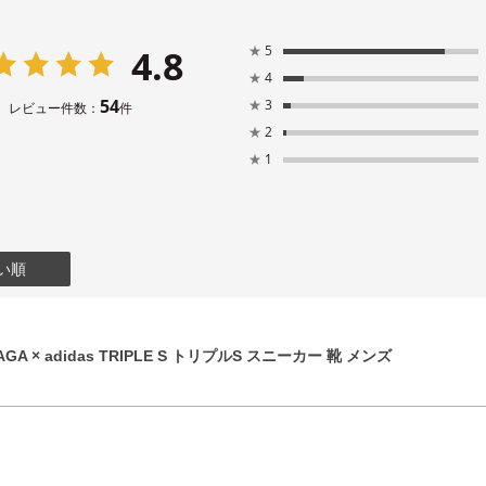
4.8
★
5
★
4
54
★
3
レビュー件数：
件
★
2
★
1
い順
GA × adidas TRIPLE S トリプルS スニーカー 靴 メンズ