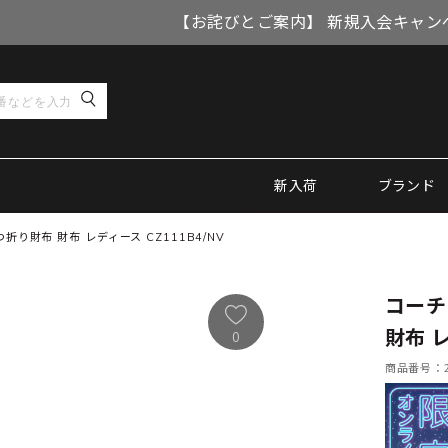
【お詫びとご案内】 新規入会キャン
新入荷
ブランド
 三つ折り財布 財布 レディース CZ111B4/NV
コーチ 
財布 レ
0
商品番号：21