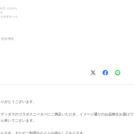
デルだったから
った
かりやすかった
性別:
男性
ありがとうございます。
アディダスのコラボスニーカーにご満足いただき、イメージ通りのお品物をお届けで
たら幸いでございます。
いります。またのご利用を心よりお待ちしております。