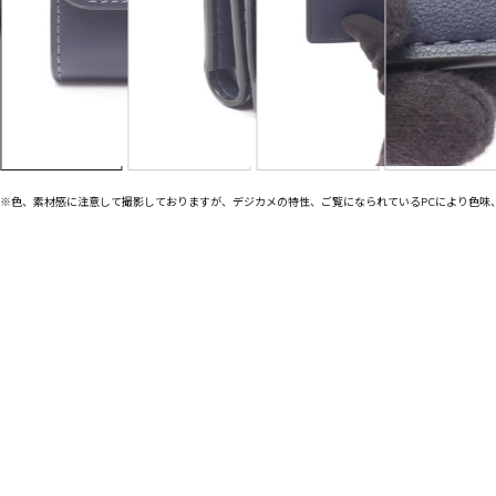
※色、素材感に注意して撮影しておりますが、デジカメの特性、ご覧になられているPCにより色味