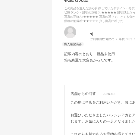
この商品を選んだ決め手
:探していたデザイン・モ
状態ランク・説明の正確さ
:★★★★★ 説明以上だ
写真の正確さ
:★★★★★ 写真の通りで、とても分
価格の納得感
:★★☆☆☆ 少し割高に感じた
sj
ご利用回数:
始めて
年代:
50代
記載内容のとおり、新品未使用
箱も綺麗で大変良かったです。
店舗からの回答
2026.8.3
この度は当店をご利用いただき、誠に
お選びいただきましたバレンシアガと
じます。お気に入りの一足となりまし
これからも魅力あるお品物を揃えてま