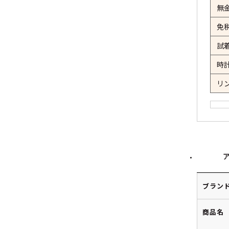
無
免
試
時
リ
ブラン
商品名