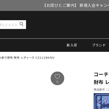
【お詫びとご案内】 新規入会キャン
新入荷
ブランド
 三つ折り財布 財布 レディース CZ111B4/NV
コーチ 
財布 レ
0
商品番号：21