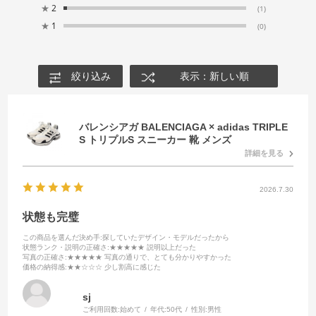
★
2
(1)
★
1
(0)
絞り込み
表示：新しい順
バレンシアガ BALENCIAGA × adidas TRIPLE
S トリプルS スニーカー 靴 メンズ
詳細を見る
2026.7.30
状態も完璧
この商品を選んだ決め手
:探していたデザイン・モデルだったから
状態ランク・説明の正確さ
:★★★★★ 説明以上だった
写真の正確さ
:★★★★★ 写真の通りで、とても分かりやすかった
価格の納得感
:★★☆☆☆ 少し割高に感じた
sj
ご利用回数:
始めて
年代:
50代
性別:
男性