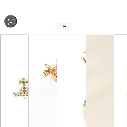
1
|
4
SOLD OUT