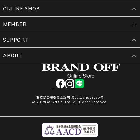
ONLINE SHOP
MEMBER
SUPPORT
ABOUT
facebook
instagram
LINE
東京都公安委員会許可 第301061906960号
© K-Brand Off Co.,Ltd. All Rights Reserved.