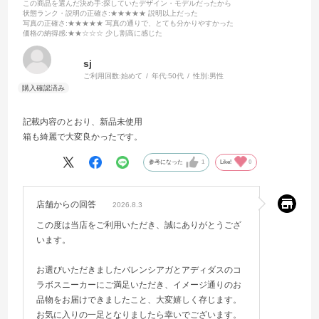
この商品を選んだ決め手
:探していたデザイン・モデルだったから
状態ランク・説明の正確さ
:★★★★★ 説明以上だった
写真の正確さ
:★★★★★ 写真の通りで、とても分かりやすかった
価格の納得感
:★★☆☆☆ 少し割高に感じた
sj
ご利用回数:
始めて
年代:
50代
性別:
男性
記載内容のとおり、新品未使用
箱も綺麗で大変良かったです。
参考になった
1
Like!
0
店舗からの回答
2026.8.3
この度は当店をご利用いただき、誠にありがとうござ
います。
お選びいただきましたバレンシアガとアディダスのコ
ラボスニーカーにご満足いただき、イメージ通りのお
品物をお届けできましたこと、大変嬉しく存じます。
お気に入りの一足となりましたら幸いでございます。