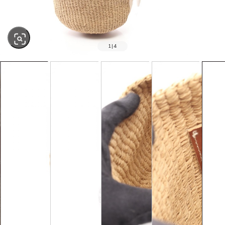
1
|
4
SOLD OUT