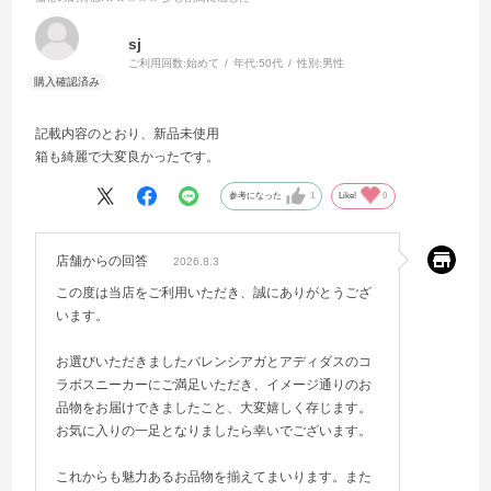
sj
ご利用回数:
始めて
年代:
50代
性別:
男性
記載内容のとおり、新品未使用
箱も綺麗で大変良かったです。
参考になった
1
Like!
0
店舗からの回答
2026.8.3
この度は当店をご利用いただき、誠にありがとうござ
います。
お選びいただきましたバレンシアガとアディダスのコ
ラボスニーカーにご満足いただき、イメージ通りのお
品物をお届けできましたこと、大変嬉しく存じます。
お気に入りの一足となりましたら幸いでございます。
これからも魅力あるお品物を揃えてまいります。また