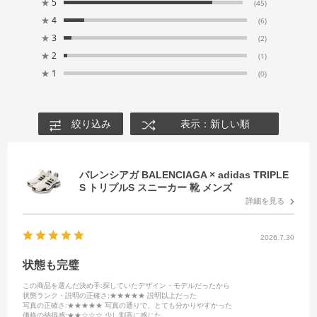
★
5
(45)
★
4
(6)
★
3
(2)
★
2
(1)
★
1
(0)
絞り込み
表示：新しい順
バレンシアガ BALENCIAGA × adidas TRIPLE
S トリプルS スニーカー 靴 メンズ
詳細を見る
2026.7.30
状態も完璧
この商品を選んだ決め手
:探していたデザイン・モデルだったから
状態ランク・説明の正確さ
:★★★★★ 説明以上だった
写真の正確さ
:★★★★★ 写真の通りで、とても分かりやすかった
価格の納得感
:★★☆☆☆ 少し割高に感じた