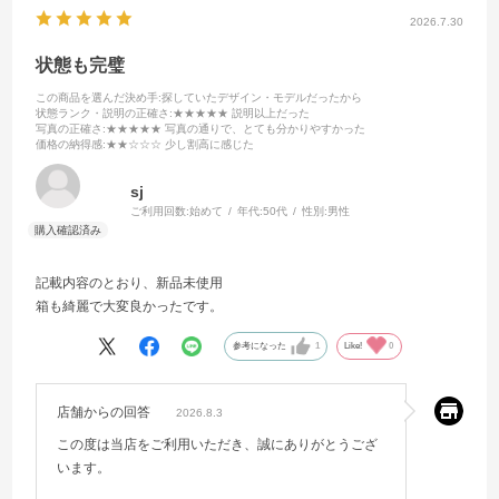
2026.7.30
状態も完璧
この商品を選んだ決め手
:探していたデザイン・モデルだったから
状態ランク・説明の正確さ
:★★★★★ 説明以上だった
写真の正確さ
:★★★★★ 写真の通りで、とても分かりやすかった
価格の納得感
:★★☆☆☆ 少し割高に感じた
sj
ご利用回数:
始めて
年代:
50代
性別:
男性
記載内容のとおり、新品未使用
箱も綺麗で大変良かったです。
参考になった
1
Like!
0
店舗からの回答
2026.8.3
この度は当店をご利用いただき、誠にありがとうござ
います。