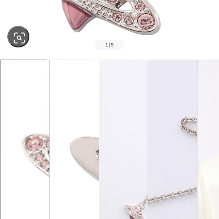
1
|
5
SOLD OUT