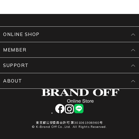
ONLINE SHOP
MEMBER
SUPPORT
ABOUT
facebook
instagram
LINE
東京都公安委員会許可 第301061906960号
© K-Brand Off Co.,Ltd. All Rights Reserved.