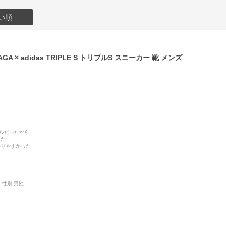
い順
GA × adidas TRIPLE S トリプルS スニーカー 靴 メンズ
デルだったから
った
かりやすかった
性別:
男性