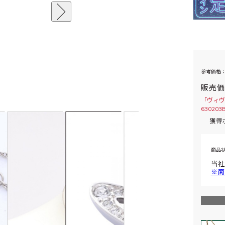
参考価格：
販売
「ヴィヴ
63020
獲得
商品
当社
※商