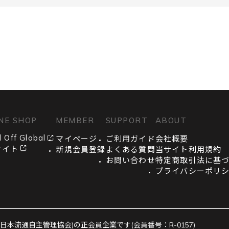
NE SHOP
MEMBER
SUPPORT
ABOUT
 Off Global
マイページ
ご利用ガイド
会社概要
サイト
新規会員登録
よくある質問
当サイト利用規約
お問い合わせ
特定商取引法に基
プライバシーポリ
日本流通自主管理協会)の正会員企業です(会員番号：R-0157)