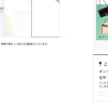
、質感が異なって見える可能性がございます。
オン
住所
※こち
たします