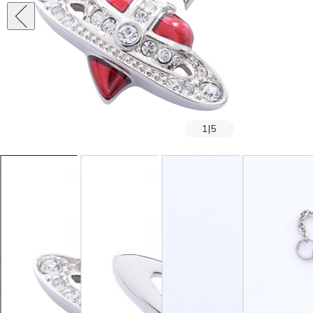
1
|
5
SOLD OUT