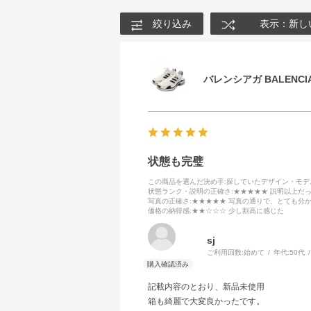
絞り込み
表示：新し
バレンシアガ BALENCIA
状態も完璧
この商品を選んだ決め手
:探していたデザイン・モ
状態ランク・説明の正確さ
:★★★★★ 説明以上だ
写真の正確さ
:★★★★★ 写真の通りで、とても分
価格の納得感
:★★☆☆☆ 少し割高に感じた
sj
ご利用回数:
始めて
年代:
50代
記載内容のとおり、新品未使用
箱も綺麗で大変良かったです。