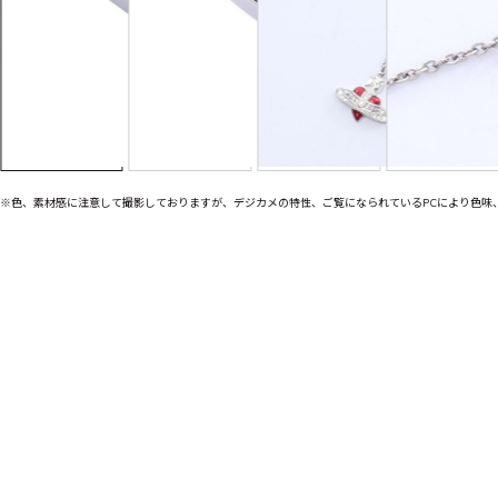
※色、素材感に注意して撮影しておりますが、デジカメの特性、ご覧になられているPCにより色味