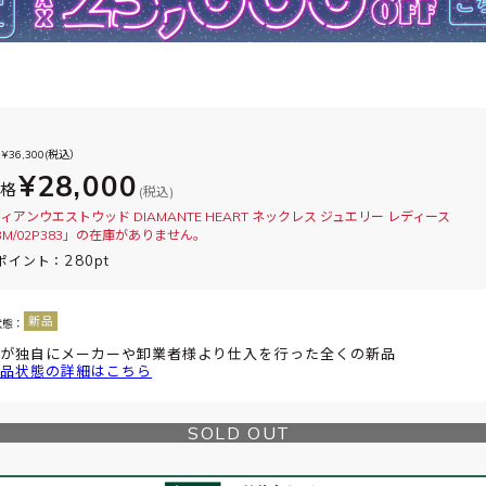
¥
36,300
(税込）
¥28,000
価格
(税込)
ィアンウエストウッド DIAMANTE HEART ネックレス ジュエリー レディース
3BM/02P383」の在庫がありません。
280pt
ポイント：
状態：
が独自にメーカーや卸業者様より仕入を行った全くの新品
品状態の詳細はこちら
SOLD OUT