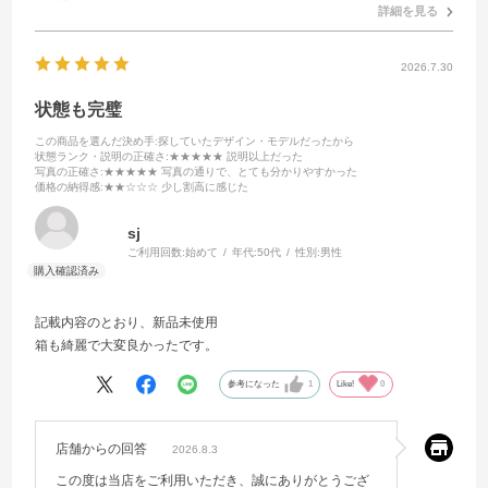
詳細を見る
2026.7.30
状態も完璧
この商品を選んだ決め手
:探していたデザイン・モデルだったから
状態ランク・説明の正確さ
:★★★★★ 説明以上だった
写真の正確さ
:★★★★★ 写真の通りで、とても分かりやすかった
価格の納得感
:★★☆☆☆ 少し割高に感じた
sj
ご利用回数:
始めて
年代:
50代
性別:
男性
記載内容のとおり、新品未使用
箱も綺麗で大変良かったです。
参考になった
1
Like!
0
店舗からの回答
2026.8.3
この度は当店をご利用いただき、誠にありがとうござ