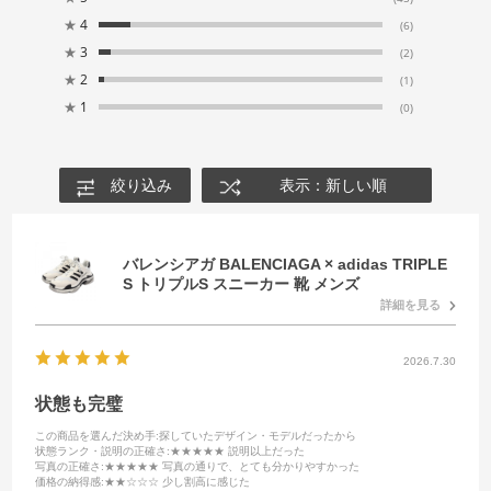
★
4
(6)
★
3
(2)
★
2
(1)
★
1
(0)
絞り込み
表示：新しい順
バレンシアガ BALENCIAGA × adidas TRIPLE
S トリプルS スニーカー 靴 メンズ
詳細を見る
2026.7.30
状態も完璧
この商品を選んだ決め手
:探していたデザイン・モデルだったから
状態ランク・説明の正確さ
:★★★★★ 説明以上だった
写真の正確さ
:★★★★★ 写真の通りで、とても分かりやすかった
価格の納得感
:★★☆☆☆ 少し割高に感じた