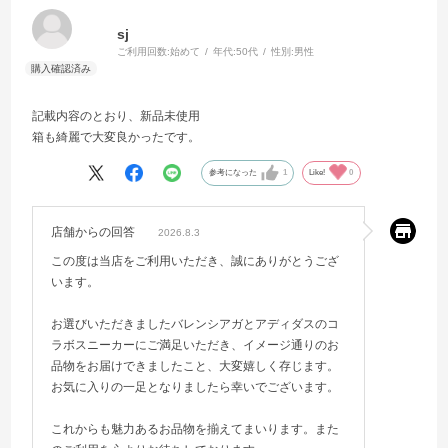
sj
ご利用回数:
始めて
年代:
50代
性別:
男性
記載内容のとおり、新品未使用
箱も綺麗で大変良かったです。
参考になった
1
Like!
0
店舗からの回答
2026.8.3
この度は当店をご利用いただき、誠にありがとうござ
います。
お選びいただきましたバレンシアガとアディダスのコ
ラボスニーカーにご満足いただき、イメージ通りのお
品物をお届けできましたこと、大変嬉しく存じます。
お気に入りの一足となりましたら幸いでございます。
これからも魅力あるお品物を揃えてまいります。また