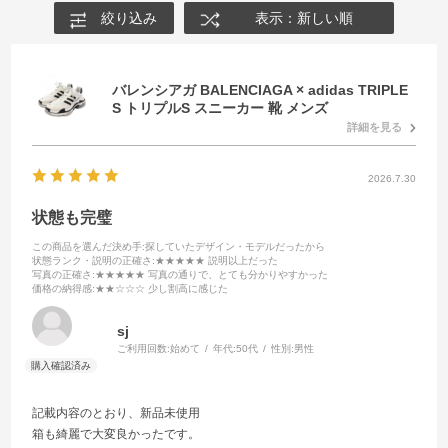
絞り込み
表示：新しい順
バレンシアガ BALENCIAGA × adidas TRIPLE
S トリプルS スニーカー 靴 メンズ
詳細を見る
2026.7.30
状態も完璧
この商品を選んだ決め手
:探していたデザイン・モデルだったから
状態ランク・説明の正確さ
:★★★★★ 説明以上だった
写真の正確さ
:★★★★★ 写真の通りで、とても分かりやすかった
価格の納得感
:★★☆☆☆ 少し割高に感じた
sj
ご利用回数:
始めて
年代:
50代
性別:
男性
記載内容のとおり、新品未使用
箱も綺麗で大変良かったです。