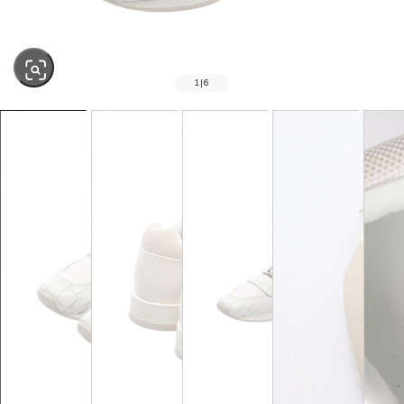
1
|
6
SOLD OUT