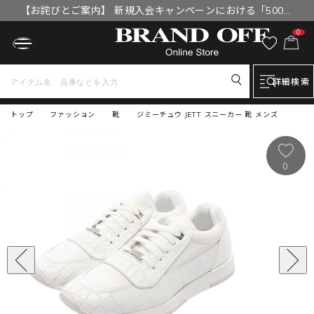
【お詫びとご案内】 新規入会キャンペーンにおける「500円
OFFクーポン」付与漏れと補填について
0
詳細検索
トップ
ファッション
靴
ジミーチュウ JETT スニーカー 靴 メンズ
0