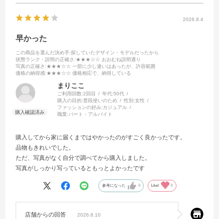
2026.8.4
早かった
この商品を選んだ決め手
:探していたデザイン・モデルだったから
状態ランク・説明の正確さ
:★★★☆☆ おおむね説明通り
写真の正確さ
:★★★☆☆ 一部に少し違いはあったが、許容範囲
価格の納得感
:★★★☆☆ 価格相応で、納得している
まりここ
ご利用回数:
2回目
年代:
50代
購入の目的:
普段使いのため
性別:
女性
ファッションの好み:
カジュアル
職業:
パート・アルバイト
購入してから家に届くまではやかったのがすごく良かったです。
品物もきれいでした。
ただ、写真がなく自分で調べてから購入しました。
写真がしっかり写っているともっとよかったです
参考になった
0
Like!
0
店舗からの回答
2026.8.10