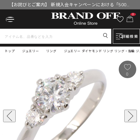
【お詫びとご案内】 新規入会キャンペーンにおける「500円
OFFクーポン」付与漏れと補填について
0
詳細検索
トップ
ジュエリー
リング
ジュエリー ダイヤモンド リング リング・指輪 ジュエ
0