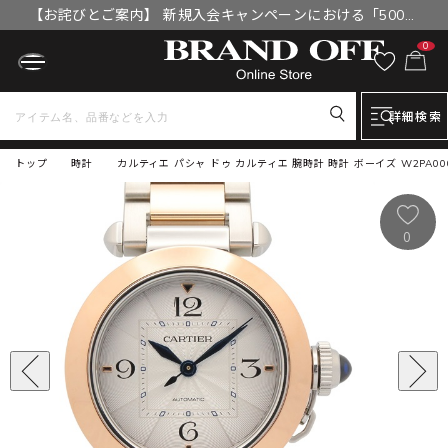
【お詫びとご案内】 新規入会キャンペーンにおける「500円
OFFクーポン」付与漏れと補填について
0
詳細検索
トップ
時計
カルティエ パシャ ドゥ カルティエ 腕時計 時計 ボーイズ W2PA00
0