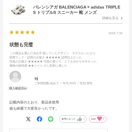
バレンシアガ BALENCIAGA × adidas TRIPLE
S トリプルS スニーカー 靴 メンズ
詳細を見る
2026.7.30
状態も完璧
この商品を選んだ決め手
:探していたデザイン・モデルだったから
状態ランク・説明の正確さ
:★★★★★ 説明以上だった
写真の正確さ
:★★★★★ 写真の通りで、とても分かりやすかった
価格の納得感
:★★☆☆☆ 少し割高に感じた
sj
ご利用回数:
始めて
年代:
50代
性別:
男性
記載内容のとおり、新品未使用
箱も綺麗で大変良かったです。
参考になった
1
Like!
0