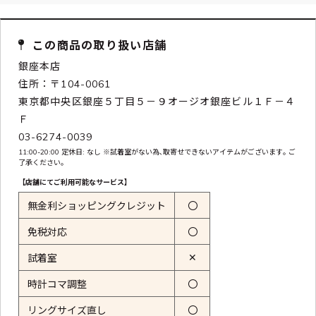
この商品の取り扱い店舗
銀座本店
住所：〒104-0061
東京都中央区銀座５丁目５－９オージオ銀座ビル１Ｆ－４
Ｆ
03-6274-0039
11:00-20:00 定休日: なし ※試着室がない為､取寄せできないアイテムがございます｡ ご
了承ください｡
【店舗にてご利用可能なサービス】
無金利ショッピングクレジット
〇
免税対応
〇
✕
試着室
時計コマ調整
〇
リングサイズ直し
〇