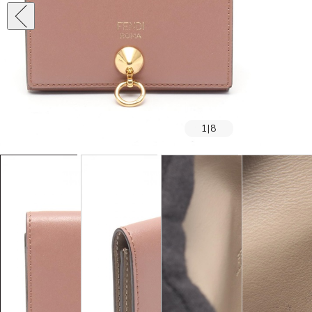
1
|
8