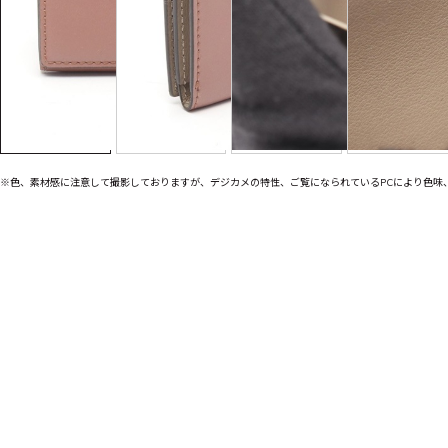
※色、素材感に注意して撮影しておりますが、デジカメの特性、ご覧になられているPCにより色味