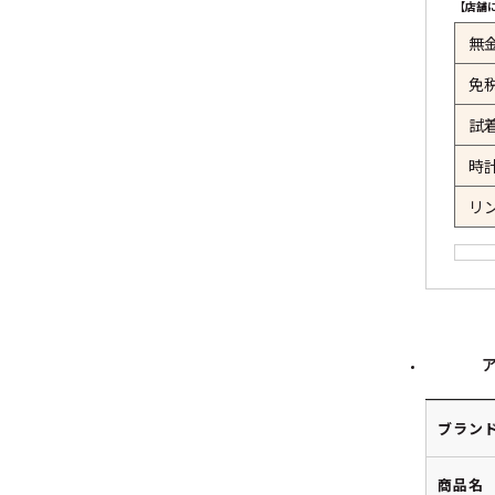
【店舗
無
免
試
時
リ
ブラン
商品名