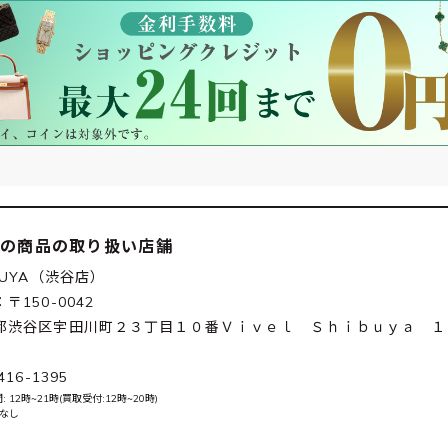
この商品の取り扱い店舗
BUYA（渋谷店）
〒150-0042
都渋谷区宇田川町２３丁目１０番Ｖｉｖｅｌ Ｓｈｉｂｕｙａ １
416-1395
 12時~21時(買取受付:12時~20時)
 なし