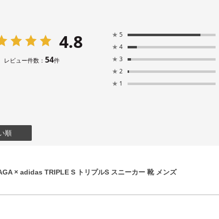
4.8
★
5
★
4
54
★
3
レビュー件数：
件
★
2
★
1
い順
GA × adidas TRIPLE S トリプルS スニーカー 靴 メンズ