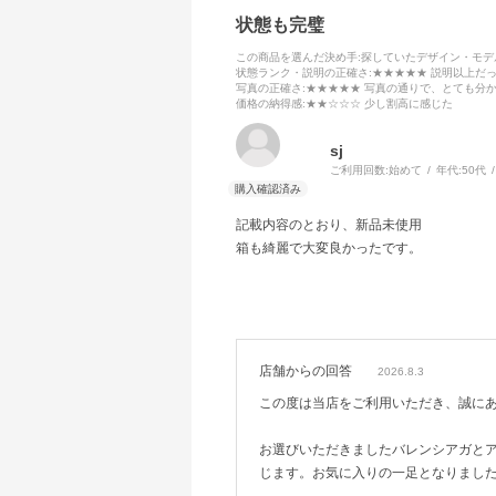
状態も完璧
この商品を選んだ決め手
:探していたデザイン・モ
状態ランク・説明の正確さ
:★★★★★ 説明以上だ
写真の正確さ
:★★★★★ 写真の通りで、とても分
価格の納得感
:★★☆☆☆ 少し割高に感じた
sj
ご利用回数:
始めて
年代:
50代
記載内容のとおり、新品未使用
箱も綺麗で大変良かったです。
店舗からの回答
2026.8.3
この度は当店をご利用いただき、誠に
お選びいただきましたバレンシアガと
じます。お気に入りの一足となりまし