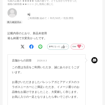
写真の正確さ
:★★★★★ 写真の通りで、とても分かりやすかった
価格の納得感
:★★☆☆☆ 少し割高に感じた
sj
ご利用回数:
始めて
年代:
50代
性別:
男性
記載内容のとおり、新品未使用
箱も綺麗で大変良かったです。
参考になった
1
Like!
0
店舗からの回答
2026.8.3
この度は当店をご利用いただき、誠にありがとうござ
います。
お選びいただきましたバレンシアガとアディダスのコ
ラボスニーカーにご満足いただき、イメージ通りのお
品物をお届けできましたこと、大変嬉しく存じます。
お気に入りの一足となりましたら幸いでございます。