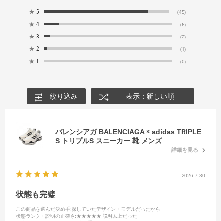
★
5
(45)
★
4
(6)
★
3
(2)
★
2
(1)
★
1
(0)
絞り込み
表示：新しい順
バレンシアガ BALENCIAGA × adidas TRIPLE
S トリプルS スニーカー 靴 メンズ
詳細を見る
2026.7.30
状態も完璧
この商品を選んだ決め手
:探していたデザイン・モデルだったから
状態ランク・説明の正確さ
:★★★★★ 説明以上だった