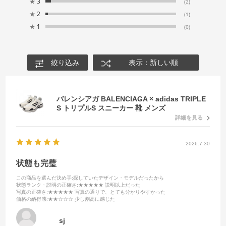
★
3
(2)
★
2
(1)
★
1
(0)
絞り込み
表示：新しい順
バレンシアガ BALENCIAGA × adidas TRIPLE
S トリプルS スニーカー 靴 メンズ
詳細を見る
2026.7.30
状態も完璧
この商品を選んだ決め手
:探していたデザイン・モデルだったから
状態ランク・説明の正確さ
:★★★★★ 説明以上だった
写真の正確さ
:★★★★★ 写真の通りで、とても分かりやすかった
価格の納得感
:★★☆☆☆ 少し割高に感じた
sj