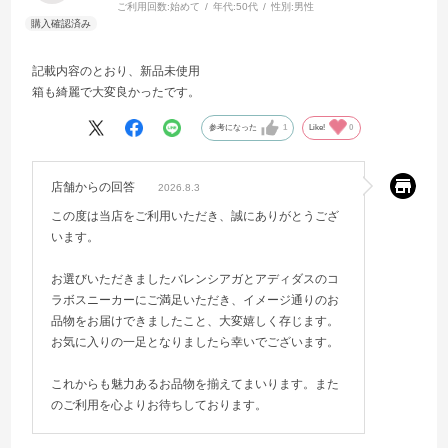
ご利用回数:
始めて
年代:
50代
性別:
男性
記載内容のとおり、新品未使用
箱も綺麗で大変良かったです。
参考になった
1
Like!
0
店舗からの回答
2026.8.3
この度は当店をご利用いただき、誠にありがとうござ
います。
お選びいただきましたバレンシアガとアディダスのコ
ラボスニーカーにご満足いただき、イメージ通りのお
品物をお届けできましたこと、大変嬉しく存じます。
お気に入りの一足となりましたら幸いでございます。
これからも魅力あるお品物を揃えてまいります。また
のご利用を心よりお待ちしております。