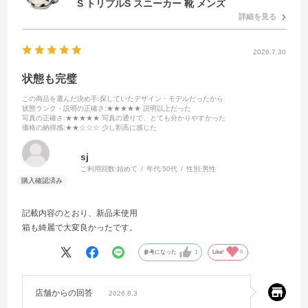
S トリプルS スニーカー 靴 メンズ
詳細を見る
2026.7.30
状態も完璧
この商品を選んだ決め手
:探していたデザイン・モデルだったから
状態ランク・説明の正確さ
:★★★★★ 説明以上だった
写真の正確さ
:★★★★★ 写真の通りで、とても分かりやすかった
価格の納得感
:★★☆☆☆ 少し割高に感じた
sj
ご利用回数:
始めて
年代:
50代
性別:
男性
記載内容のとおり、新品未使用
箱も綺麗で大変良かったです。
参考になった
1
Like!
0
店舗からの回答
2026.8.3