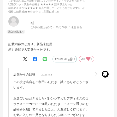
この商品を選んだ決め手
:探していたデザイン・モデルだったから
状態ランク・説明の正確さ
:★★★★★ 説明以上だった
写真の正確さ
:★★★★★ 写真の通りで、とても分かりやすかった
価格の納得感
:★★☆☆☆ 少し割高に感じた
sj
ご利用回数:
始めて
年代:
50代
性別:
男性
記載内容のとおり、新品未使用
箱も綺麗で大変良かったです。
参考になった
1
Like!
0
店舗からの回答
2026.8.3
この度は当店をご利用いただき、誠にありがとうござ
います。
お選びいただきましたバレンシアガとアディダスのコ
ラボスニーカーにご満足いただき、イメージ通りのお
品物をお届けできましたこと、大変嬉しく存じます。
お気に入りの一足となりましたら幸いでございます。