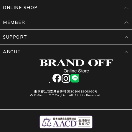
ONLINE SHOP
MEMBER
SUPPORT
ABOUT
facebook
instagram
LINE
東京都公安委員会許可 第301061906960号
© K-Brand Off Co.,Ltd. All Rights Reserved.