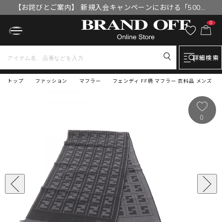
【お詫びとご案内】 新規入会キャンペーンにおける「500円
OFFクーポン」付与漏れと補填について
0
詳細検索
トップ
ファッション
マフラー
フェンディ FF柄 マフラー 衣料品 メンズ
0