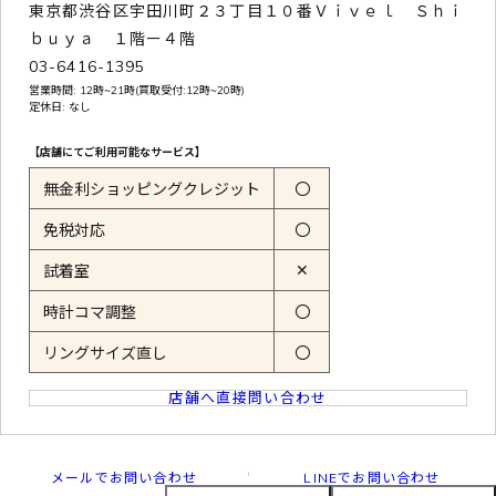
東京都渋谷区宇田川町２３丁目１０番Ｖｉｖｅｌ Ｓｈｉ
ｂｕｙａ １階ー４階
03-6416-1395
営業時間: 12時~21時(買取受付:12時~20時)
定休日: なし
【店舗にてご利用可能なサービス】
無金利ショッピングクレジット
〇
免税対応
〇
✕
試着室
時計コマ調整
〇
リングサイズ直し
〇
店舗へ直接問い合わせ
メールでお問い合わせ
LINEでお問い合わせ