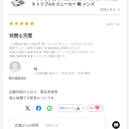
S トリプルS スニーカー 靴 メンズ
詳細を見る
2026.7.30
状態も完璧
この商品を選んだ決め手
:探していたデザイン・モデルだったから
状態ランク・説明の正確さ
:★★★★★ 説明以上だった
写真の正確さ
:★★★★★ 写真の通りで、とても分かりやすかった
価格の納得感
:★★☆☆☆ 少し割高に感じた
sj
ご利用回数:
始めて
年代:
50代
性別:
男性
記載内容のとおり、新品未使用
箱も綺麗で大変良かったです。
参考になった
1
Like!
0
店舗からの回答
2026.8.3