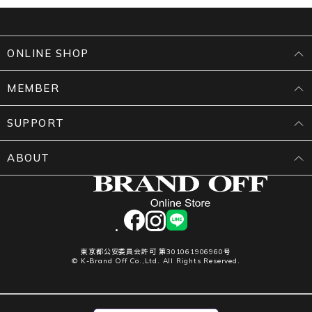
ONLINE SHOP
MEMBER
SUPPORT
ABOUT
facebook
instagram
LINE
東京都公安委員会許可 第301061906960号
© K-Brand Off Co.,Ltd. All Rights Reserved.