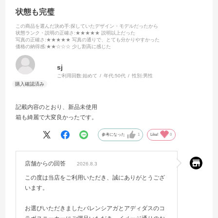
状態も完璧
この商品を選んだ決め手
:探していたデザイン・モデルだったから
状態ランク・説明の正確さ
:★★★★★ 説明以上だった
写真の正確さ
:★★★★★ 写真の通りで、とても分かりやすかった
価格の納得感
:★★☆☆☆ 少し割高に感じた
sj
ご利用回数:
始めて
年代:
50代
性別:
男性
記載内容のとおり、新品未使用
箱も綺麗で大変良かったです。
参考になった
1
Like!
0
店舗からの回答
2026.8.3
この度は当店をご利用いただき、誠にありがとうござ
います。
お選びいただきましたバレンシアガとアディダスのコ