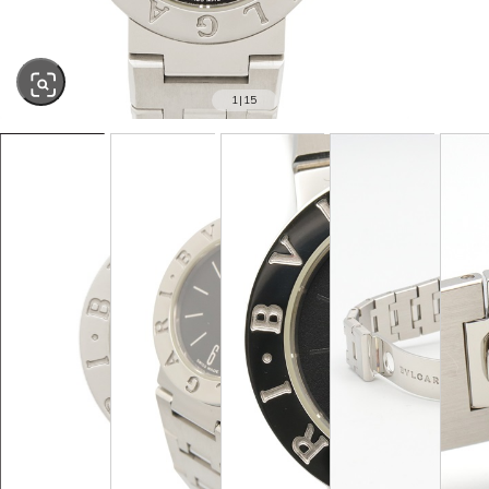
1
|
15
SOLD OUT