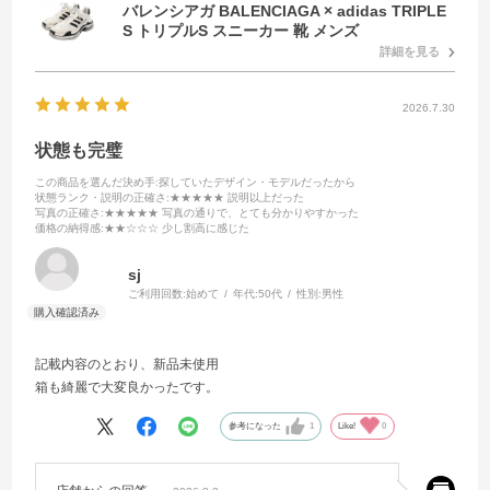
バレンシアガ BALENCIAGA × adidas TRIPLE
S トリプルS スニーカー 靴 メンズ
詳細を見る
2026.7.30
状態も完璧
この商品を選んだ決め手
:探していたデザイン・モデルだったから
状態ランク・説明の正確さ
:★★★★★ 説明以上だった
写真の正確さ
:★★★★★ 写真の通りで、とても分かりやすかった
価格の納得感
:★★☆☆☆ 少し割高に感じた
sj
ご利用回数:
始めて
年代:
50代
性別:
男性
記載内容のとおり、新品未使用
箱も綺麗で大変良かったです。
参考になった
1
Like!
0