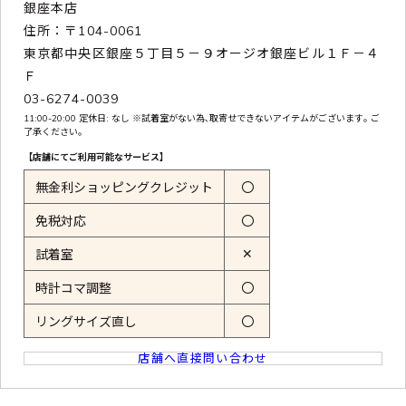
銀座本店
住所：〒104-0061
東京都中央区銀座５丁目５－９オージオ銀座ビル１Ｆ－４
Ｆ
03-6274-0039
11:00-20:00 定休日: なし ※試着室がない為､取寄せできないアイテムがございます｡ ご
了承ください｡
【店舗にてご利用可能なサービス】
無金利ショッピングクレジット
〇
免税対応
〇
✕
試着室
時計コマ調整
〇
リングサイズ直し
〇
店舗へ直接問い合わせ