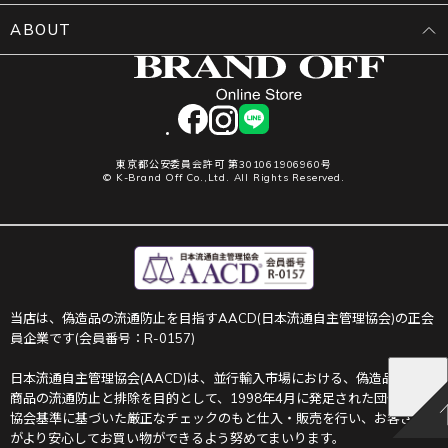
ABOUT
facebook
instagram
LINE
東京都公安委員会許可 第301061906960号
© K-Brand Off Co.,Ltd. All Rights Reserved.
当店は、偽造品の流通防止を目指すAACD(日本流通自主管理協会)の正会
員企業です(会員番号：R-0157)
日本流通自主管理協会(AACD)は、並行輸入市場における、偽造品や不正
商品の流通防止と排除を目的として、1998年4月に発足された団体です。
協会基準に基づいた厳正なチェックのもと仕入・販売を行い、お客さま
がより安心してお買い物ができるよう努めてまいります。