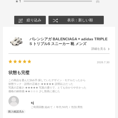
★
1
(0)
絞り込み
表示：新しい順
バレンシアガ BALENCIAGA × adidas TRIPLE
S トリプルS スニーカー 靴 メンズ
詳細を見る
2026.7.30
状態も完璧
この商品を選んだ決め手
:探していたデザイン・モデルだったから
状態ランク・説明の正確さ
:★★★★★ 説明以上だった
写真の正確さ
:★★★★★ 写真の通りで、とても分かりやすかった
価格の納得感
:★★☆☆☆ 少し割高に感じた
sj
ご利用回数:
始めて
年代:
50代
性別:
男性