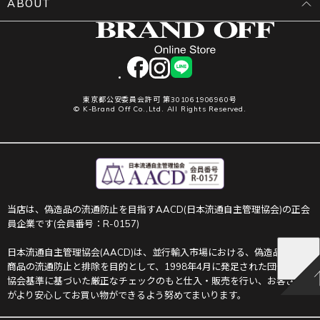
ABOUT
facebook
instagram
LINE
東京都公安委員会許可 第301061906960号
© K-Brand Off Co.,Ltd. All Rights Reserved.
当店は、偽造品の流通防止を目指すAACD(日本流通自主管理協会)の正会
員企業です(会員番号：R-0157)
日本流通自主管理協会(AACD)は、並行輸入市場における、偽造品や不正
商品の流通防止と排除を目的として、1998年4月に発足された団体です。
協会基準に基づいた厳正なチェックのもと仕入・販売を行い、お客さま
がより安心してお買い物ができるよう努めてまいります。