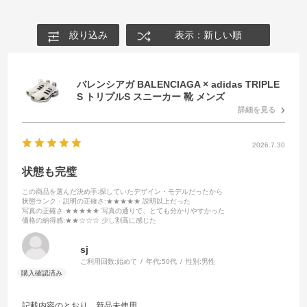
絞り込み
表示：新しい順
バレンシアガ BALENCIAGA × adidas TRIPLE
S トリプルS スニーカー 靴 メンズ
詳細を見る
2026.7.30
状態も完璧
この商品を選んだ決め手
:探していたデザイン・モデルだったから
状態ランク・説明の正確さ
:★★★★★ 説明以上だった
写真の正確さ
:★★★★★ 写真の通りで、とても分かりやすかった
価格の納得感
:★★☆☆☆ 少し割高に感じた
sj
ご利用回数:
始めて
年代:
50代
性別:
男性
記載内容のとおり、新品未使用