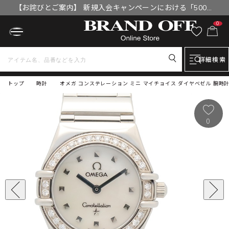
【お詫びとご案内】 新規入会キャンペーンにおける「500円
OFFクーポン」付与漏れと補填について
0
詳細検索
トップ
時計
オメガ コンステレーション ミニ マイチョイス ダイヤベゼル 腕時計 時
0