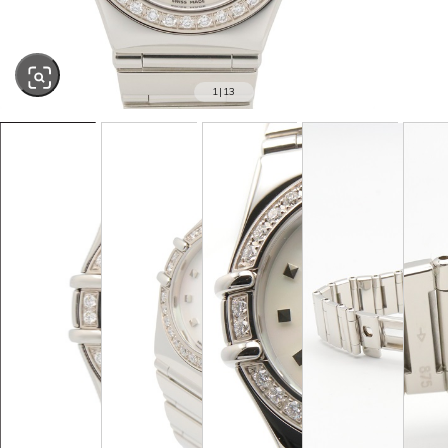
1
|
13
SOLD OUT