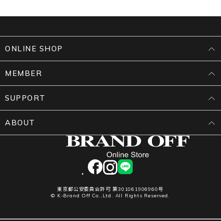
ONLINE SHOP
MEMBER
SUPPORT
ABOUT
facebook
instagram
LINE
東京都公安委員会許可 第301061906960号
© K-Brand Off Co.,Ltd. All Rights Reserved.