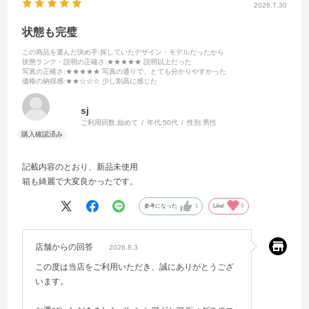
2026.7.30
状態も完璧
この商品を選んだ決め手
:探していたデザイン・モデルだったから
状態ランク・説明の正確さ
:★★★★★ 説明以上だった
写真の正確さ
:★★★★★ 写真の通りで、とても分かりやすかった
価格の納得感
:★★☆☆☆ 少し割高に感じた
sj
ご利用回数:
始めて
年代:
50代
性別:
男性
記載内容のとおり、新品未使用
箱も綺麗で大変良かったです。
参考になった
1
Like!
0
店舗からの回答
2026.8.3
この度は当店をご利用いただき、誠にありがとうござ
います。