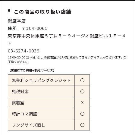
この商品の取り扱い店舗
銀座本店
住所：〒104-0061
東京都中央区銀座５丁目５－９オージオ銀座ビル１Ｆ－４
Ｆ
03-6274-0039
11:00-20:00 定休日: なし ※試着室がない為､取寄せできないアイテムがございます｡ ご
了承ください｡
【店舗にてご利用可能なサービス】
無金利ショッピングクレジット
〇
免税対応
〇
✕
試着室
時計コマ調整
〇
リングサイズ直し
〇