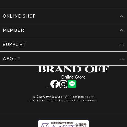
ONLINE SHOP
MEMBER
SUPPORT
ABOUT
facebook
instagram
LINE
東京都公安委員会許可 第301061906960号
© K-Brand Off Co.,Ltd. All Rights Reserved.