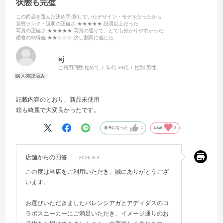
状態も完璧
この商品を選んだ決め手
:探していたデザイン・モデルだったから
状態ランク・説明の正確さ
:★★★★★ 説明以上だった
写真の正確さ
:★★★★★ 写真の通りで、とても分かりやすかった
価格の納得感
:★★☆☆☆ 少し割高に感じた
sj
ご利用回数:
始めて
年代:
50代
性別:
男性
記載内容のとおり、新品未使用
箱も綺麗で大変良かったです。
参考になった
1
Like!
0
店舗からの回答
2026.8.3
この度は当店をご利用いただき、誠にありがとうござ
います。
お選びいただきましたバレンシアガとアディダスのコ
ラボスニーカーにご満足いただき、イメージ通りのお