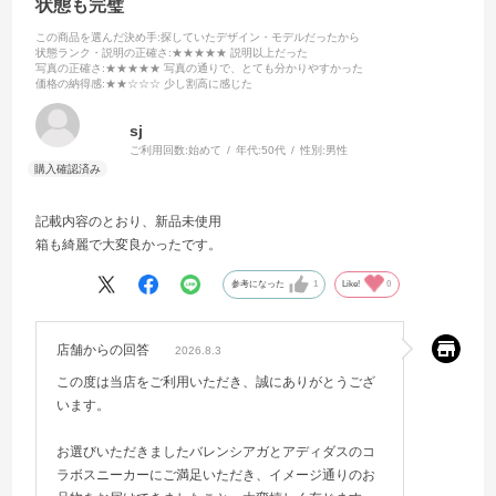
状態も完璧
この商品を選んだ決め手
:探していたデザイン・モデルだったから
状態ランク・説明の正確さ
:★★★★★ 説明以上だった
写真の正確さ
:★★★★★ 写真の通りで、とても分かりやすかった
価格の納得感
:★★☆☆☆ 少し割高に感じた
sj
ご利用回数:
始めて
年代:
50代
性別:
男性
記載内容のとおり、新品未使用
箱も綺麗で大変良かったです。
参考になった
1
Like!
0
店舗からの回答
2026.8.3
この度は当店をご利用いただき、誠にありがとうござ
います。
お選びいただきましたバレンシアガとアディダスのコ
ラボスニーカーにご満足いただき、イメージ通りのお