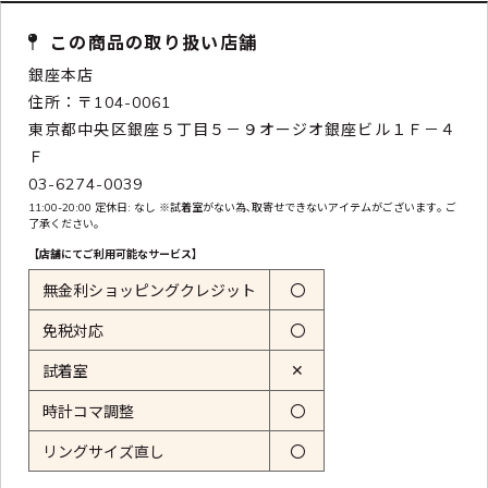
この商品の取り扱い店舗
銀座本店
住所：〒104-0061
東京都中央区銀座５丁目５－９オージオ銀座ビル１Ｆ－４
Ｆ
03-6274-0039
11:00-20:00 定休日: なし ※試着室がない為､取寄せできないアイテムがございます｡ ご
了承ください｡
【店舗にてご利用可能なサービス】
無金利ショッピングクレジット
〇
免税対応
〇
✕
試着室
時計コマ調整
〇
リングサイズ直し
〇