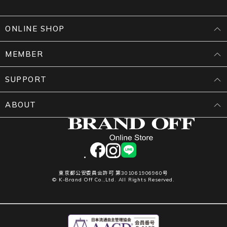
ONLINE SHOP
MEMBER
SUPPORT
ABOUT
facebook
instagram
LINE
東京都公安委員会許可 第301061906960号
© K-Brand Off Co.,Ltd. All Rights Reserved.