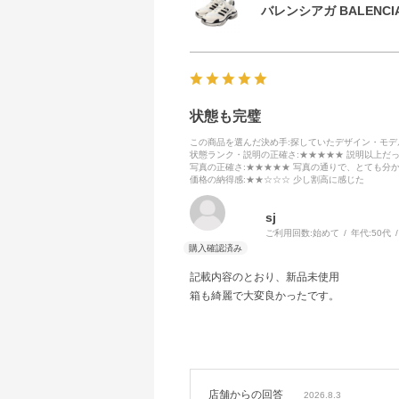
バレンシアガ BALENCIA
状態も完璧
この商品を選んだ決め手
:探していたデザイン・モ
状態ランク・説明の正確さ
:★★★★★ 説明以上だ
写真の正確さ
:★★★★★ 写真の通りで、とても分
価格の納得感
:★★☆☆☆ 少し割高に感じた
sj
ご利用回数:
始めて
年代:
50代
記載内容のとおり、新品未使用
箱も綺麗で大変良かったです。
店舗からの回答
2026.8.3