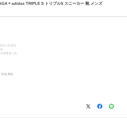
GA × adidas TRIPLE S トリプルS スニーカー 靴 メンズ
デルだったから
った
かりやすかった
性別:
男性