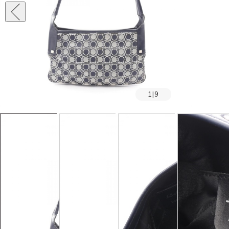
1
|
9