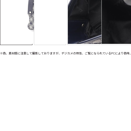
※色、素材感に注意して撮影しておりますが、デジカメの特性、ご覧になられているPCにより色味