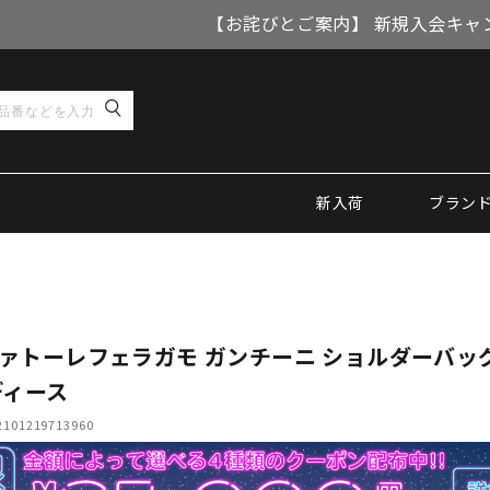
【お詫びとご案内】 新規入会キャ
新入荷
ブラン
ァトーレフェラガモ ガンチーニ ショルダーバッグ
ディース
01219713960