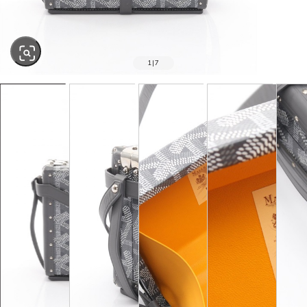
1
|
7
SOLD OUT