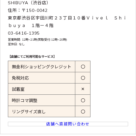
SHIBUYA（渋谷店）
住所：〒150-0042
東京都渋谷区宇田川町２３丁目１０番Ｖｉｖｅｌ Ｓｈｉ
ｂｕｙａ １階ー４階
03-6416-1395
営業時間: 12時~21時(買取受付:12時~20時)
定休日: なし
【店舗にてご利用可能なサービス】
無金利ショッピングクレジット
〇
免税対応
〇
✕
試着室
時計コマ調整
〇
リングサイズ直し
〇
店舗へ直接問い合わせ