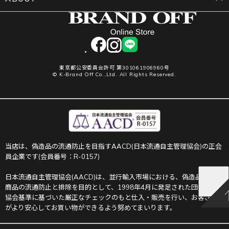
facebook
instagram
LINE
東京都公安委員会許可 第301061906960号
© K-Brand Off Co.,Ltd. All Rights Reserved.
当店は、偽造品の流通防止を目指すAACD(日本流通自主管理協会)の正会
員企業です(会員番号：R-0157)
日本流通自主管理協会(AACD)は、並行輸入市場における、偽造品や不正
商品の流通防止と排除を目的として、1998年4月に発足された団体です。
協会基準に基づいた厳正なチェックのもと仕入・販売を行い、お客さま
がより安心してお買い物ができるよう努めてまいります。