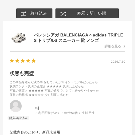
絞り込み
表示：新しい順
バレンシアガ BALENCIAGA × adidas TRIPLE
S トリプルS スニーカー 靴 メンズ
詳細を見る
2026.7.30
状態も完璧
この商品を選んだ決め手
:探していたデザイン・モデルだったから
状態ランク・説明の正確さ
:★★★★★ 説明以上だった
写真の正確さ
:★★★★★ 写真の通りで、とても分かりやすかった
価格の納得感
:★★☆☆☆ 少し割高に感じた
sj
ご利用回数:
始めて
年代:
50代
性別:
男性
記載内容のとおり、新品未使用