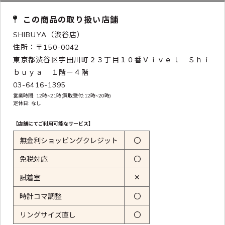
この商品の取り扱い店舗
SHIBUYA（渋谷店）
住所：〒150-0042
東京都渋谷区宇田川町２３丁目１０番Ｖｉｖｅｌ Ｓｈｉ
ｂｕｙａ １階ー４階
03-6416-1395
営業時間: 12時~21時(買取受付:12時~20時)
定休日: なし
【店舗にてご利用可能なサービス】
無金利ショッピングクレジット
〇
免税対応
〇
✕
試着室
時計コマ調整
〇
リングサイズ直し
〇