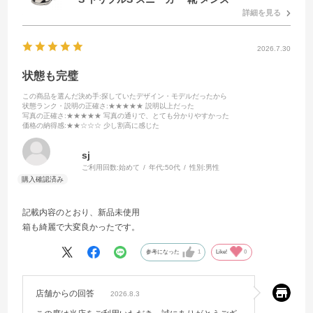
詳細を見る
2026.7.30
状態も完璧
この商品を選んだ決め手
:探していたデザイン・モデルだったから
状態ランク・説明の正確さ
:★★★★★ 説明以上だった
写真の正確さ
:★★★★★ 写真の通りで、とても分かりやすかった
価格の納得感
:★★☆☆☆ 少し割高に感じた
sj
ご利用回数:
始めて
年代:
50代
性別:
男性
記載内容のとおり、新品未使用
箱も綺麗で大変良かったです。
参考になった
1
Like!
0
店舗からの回答
2026.8.3