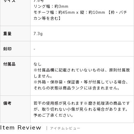
サイズ
7.5号
リング幅：約3mm
モチーフ幅：約45mm x 縦：約10mm 【枠・バチ
カン等を含む】
重量
7.3g
刻印
-
付属品
なし
※付属品欄に記載されていないものは、原則付属致
しません。
※外箱・保存袋・保証書・等が付属している場合、
それらの状態は商品ランクには含まれません。
備考
若干の使用感が見られます※磨き処理済の商品です
が、取り切れない小傷が見られる場合があります。
予めご了承ください。
Item Review
アイテムレビュー