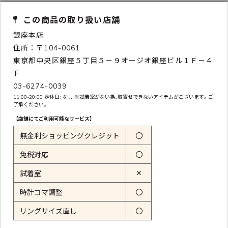
この商品の取り扱い店舗
銀座本店
住所：〒104-0061
東京都中央区銀座５丁目５－９オージオ銀座ビル１Ｆ－４
Ｆ
03-6274-0039
11:00-20:00 定休日: なし ※試着室がない為､取寄せできないアイテムがございます｡ ご
了承ください｡
【店舗にてご利用可能なサービス】
無金利ショッピングクレジット
〇
免税対応
〇
✕
試着室
時計コマ調整
〇
リングサイズ直し
〇