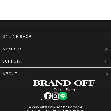
ONLINE SHOP
MEMBER
SUPPORT
ABOUT
facebook
instagram
LINE
東京都公安委員会許可 第301061906960号
© K-Brand Off Co.,Ltd. All Rights Reserved.