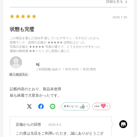
詳細を見る
2026.7.30
状態も完璧
この商品を選んだ決め手
:探していたデザイン・モデルだったから
状態ランク・説明の正確さ
:★★★★★ 説明以上だった
写真の正確さ
:★★★★★ 写真の通りで、とても分かりやすかった
価格の納得感
:★★☆☆☆ 少し割高に感じた
sj
ご利用回数:
始めて
年代:
50代
性別:
男性
記載内容のとおり、新品未使用
箱も綺麗で大変良かったです。
参考になった
1
Like!
0
店舗からの回答
2026.8.3
この度は当店をご利用いただき、誠にありがとうござ