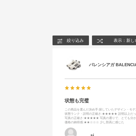
絞り込み
表示：新し
バレンシアガ BALENCIA
状態も完璧
この商品を選んだ決め手
:探していたデザイン・モ
状態ランク・説明の正確さ
:★★★★★ 説明以上だ
写真の正確さ
:★★★★★ 写真の通りで、とても分
価格の納得感
:★★☆☆☆ 少し割高に感じた
sj