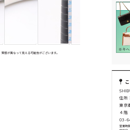
、質感が異なって見える可能性がございます。
SHI
住所：
東京
４階
03-6
営業時間: