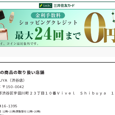
この商品の取り扱い店舗
BUYA（渋谷店）
〒150-0042
都渋谷区宇田川町２３丁目１０番Ｖｉｖｅｌ Ｓｈｉｂｕｙａ １
416-1395
 12時~21時(買取受付:12時~20時)