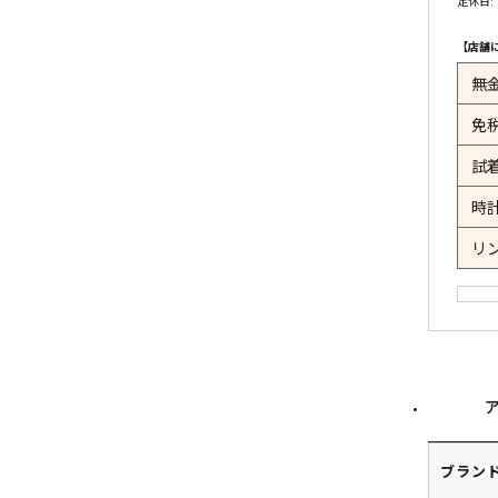
定休日:
【店舗
無
免
試
時
リ
ブラン