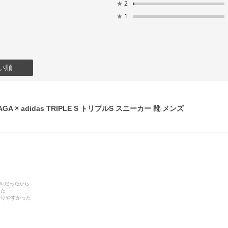
★
2
★
1
い順
GA × adidas TRIPLE S トリプルS スニーカー 靴 メンズ
デルだったから
った
かりやすかった