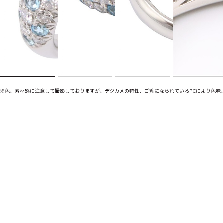
※色、素材感に注意して撮影しておりますが、デジカメの特性、ご覧になられているPCにより色味