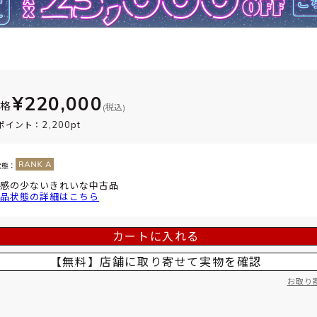
¥220,000
価格
(税込)
2,200pt
ポイント：
状態：
感の少ないきれいな中古品
品状態の詳細はこちら
カートに入れる
【無料】店舗に取り寄せて
実物を確認
お取り