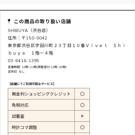
この商品の取り扱い店舗
SHIBUYA（渋谷店）
住所：〒150-0042
東京都渋谷区宇田川町２３丁目１０番Ｖｉｖｅｌ Ｓｈｉ
ｂｕｙａ １階ー４階
03-6416-1395
営業時間: 12時~21時(買取受付:12時~20時)
定休日: なし
【店舗にてご利用可能なサービス】
無金利ショッピングクレジット
〇
免税対応
〇
✕
試着室
時計コマ調整
〇