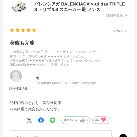
バレンシアガ BALENCIAGA × adidas TRIPLE
S トリプルS スニーカー 靴 メンズ
詳細を見る
2026.7.30
状態も完璧
この商品を選んだ決め手
:探していたデザイン・モデルだったから
状態ランク・説明の正確さ
:★★★★★ 説明以上だった
写真の正確さ
:★★★★★ 写真の通りで、とても分かりやすかった
価格の納得感
:★★☆☆☆ 少し割高に感じた
sj
ご利用回数:
始めて
年代:
50代
性別:
男性
記載内容のとおり、新品未使用
箱も綺麗で大変良かったです。
参考になった
1
Like!
0