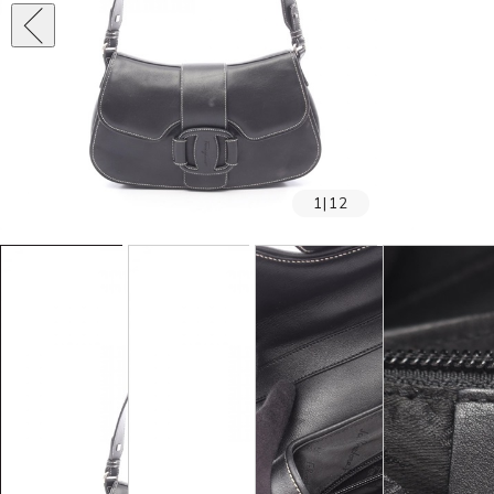
1
|
12
SOLD OUT