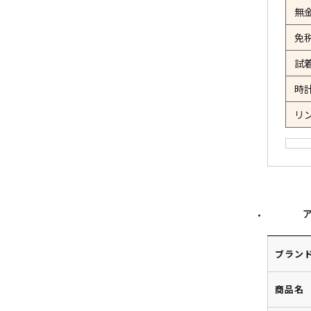
無
免
試
時
リ
ブラン
商品名