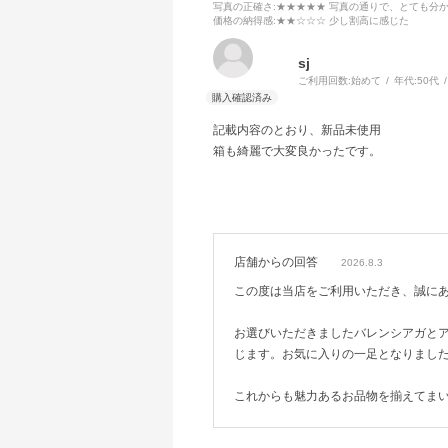
写真の正確さ
:★★★★★ 写真の通りで、とても分
価格の納得感
:★★☆☆☆ 少し割高に感じた
sj
ご利用回数:
始めて
年代:
50代
記載内容のとおり、新品未使用
箱も綺麗で大変良かったです。
店舗からの回答
2026.8.3
この度は当店をご利用いただき、誠に
お選びいただきましたバレンシアガと
じます。お気に入りの一足となりまし
これからも魅力あるお品物を揃えてま