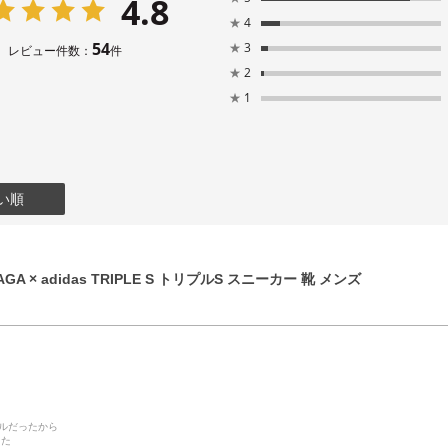
4.8
★
4
54
★
3
レビュー件数：
件
★
2
★
1
い順
GA × adidas TRIPLE S トリプルS スニーカー 靴 メンズ
デルだったから
った