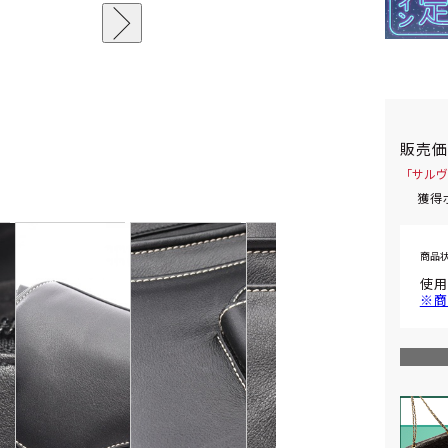
販売
「サルヴ
獲得
商品
使用
※商