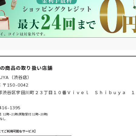
この商品の取り扱い店舗
BUYA（渋谷店）
〒150-0042
都渋谷区宇田川町２３丁目１０番Ｖｉｖｅｌ Ｓｈｉｂｕｙａ １
416-1395
 12時~21時(買取受付:12時~20時)
 なし
にてご利用可能なサービス】