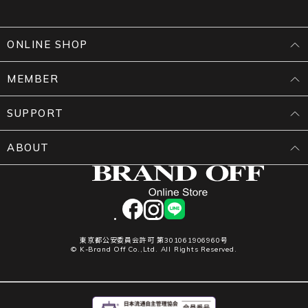
ONLINE SHOP
MEMBER
SUPPORT
ABOUT
facebook
instagram
LINE
東京都公安委員会許可 第301061906960号
© K-Brand Off Co.,Ltd. All Rights Reserved.