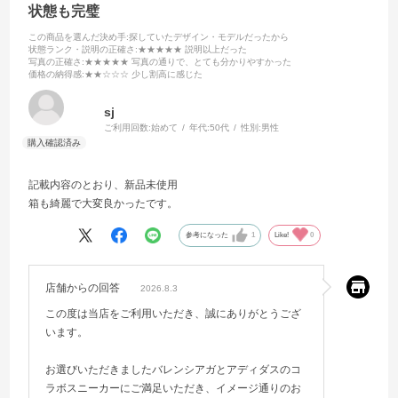
状態も完璧
この商品を選んだ決め手
:探していたデザイン・モデルだったから
状態ランク・説明の正確さ
:★★★★★ 説明以上だった
写真の正確さ
:★★★★★ 写真の通りで、とても分かりやすかった
価格の納得感
:★★☆☆☆ 少し割高に感じた
sj
ご利用回数:
始めて
年代:
50代
性別:
男性
記載内容のとおり、新品未使用
箱も綺麗で大変良かったです。
参考になった
1
Like!
0
店舗からの回答
2026.8.3
この度は当店をご利用いただき、誠にありがとうござ
います。
お選びいただきましたバレンシアガとアディダスのコ
ラボスニーカーにご満足いただき、イメージ通りのお