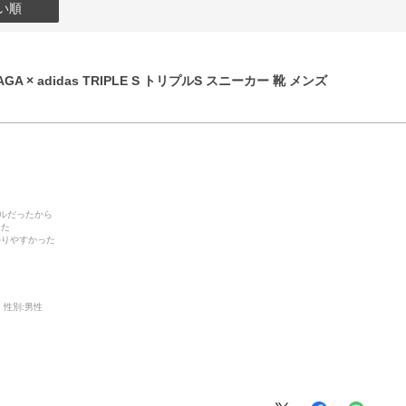
い順
GA × adidas TRIPLE S トリプルS スニーカー 靴 メンズ
デルだったから
った
かりやすかった
性別:
男性