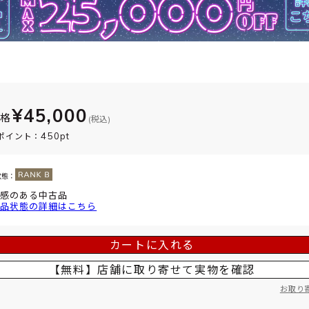
¥45,000
価格
(税込)
450pt
ポイント：
状態：
感のある中古品
品状態の詳細はこちら
カートに入れる
【無料】店舗に取り寄せて
実物を確認
お取り