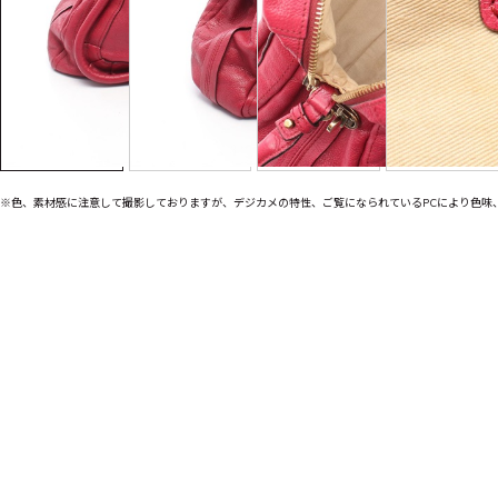
※色、素材感に注意して撮影しておりますが、デジカメの特性、ご覧になられているPCにより色味