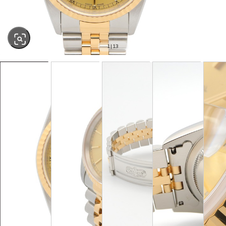
1
|
13
SOLD OUT