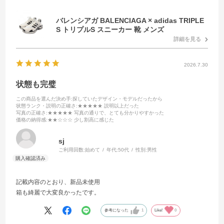
バレンシアガ BALENCIAGA × adidas TRIPLE
S トリプルS スニーカー 靴 メンズ
詳細を見る
2026.7.30
状態も完璧
この商品を選んだ決め手
:探していたデザイン・モデルだったから
状態ランク・説明の正確さ
:★★★★★ 説明以上だった
写真の正確さ
:★★★★★ 写真の通りで、とても分かりやすかった
価格の納得感
:★★☆☆☆ 少し割高に感じた
sj
ご利用回数:
始めて
年代:
50代
性別:
男性
記載内容のとおり、新品未使用
箱も綺麗で大変良かったです。
参考になった
1
Like!
0