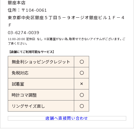
銀座本店
住所：〒104-0061
東京都中央区銀座５丁目５－９オージオ銀座ビル１Ｆ－４
Ｆ
03-6274-0039
11:00-20:00 定休日: なし ※試着室がない為､取寄せできないアイテムがございます｡ ご
了承ください｡
【店舗にてご利用可能なサービス】
無金利ショッピングクレジット
〇
免税対応
〇
✕
試着室
時計コマ調整
〇
リングサイズ直し
〇
店舗へ直接問い合わせ