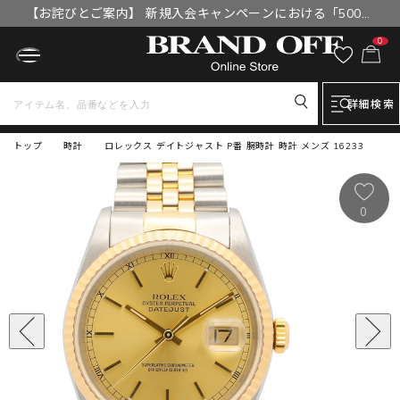
【お詫びとご案内】 新規入会キャンペーンにおける「500円
OFFクーポン」付与漏れと補填について
0
詳細検索
トップ
時計
ロレックス デイトジャスト P番 腕時計 時計 メンズ 16233
0