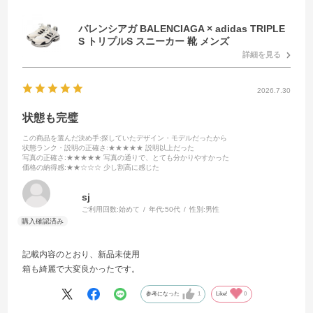
バレンシアガ BALENCIAGA × adidas TRIPLE
S トリプルS スニーカー 靴 メンズ
詳細を見る
2026.7.30
状態も完璧
この商品を選んだ決め手
:探していたデザイン・モデルだったから
状態ランク・説明の正確さ
:★★★★★ 説明以上だった
写真の正確さ
:★★★★★ 写真の通りで、とても分かりやすかった
価格の納得感
:★★☆☆☆ 少し割高に感じた
sj
ご利用回数:
始めて
年代:
50代
性別:
男性
記載内容のとおり、新品未使用
箱も綺麗で大変良かったです。
参考になった
1
Like!
0