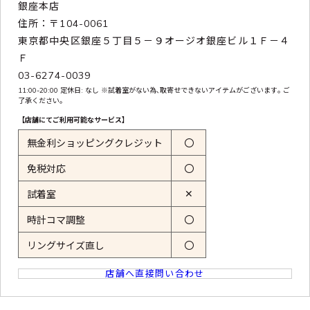
銀座本店
住所：〒104-0061
東京都中央区銀座５丁目５－９オージオ銀座ビル１Ｆ－４
Ｆ
03-6274-0039
11:00-20:00 定休日: なし ※試着室がない為､取寄せできないアイテムがございます｡ ご
了承ください｡
【店舗にてご利用可能なサービス】
無金利ショッピングクレジット
〇
免税対応
〇
✕
試着室
時計コマ調整
〇
リングサイズ直し
〇
店舗へ直接問い合わせ