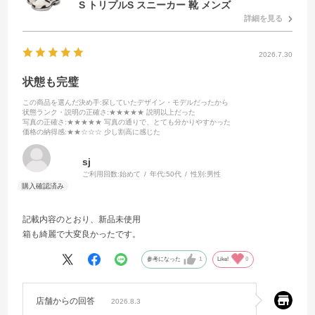
S トリプルS スニーカー 靴 メンズ
詳細を見る
2026.7.30
状態も完璧
この商品を選んだ決め手
:探していたデザイン・モデルだったから
状態ランク・説明の正確さ
:★★★★★ 説明以上だった
写真の正確さ
:★★★★★ 写真の通りで、とても分かりやすかった
価格の納得感
:★★☆☆☆ 少し割高に感じた
sj
ご利用回数:
始めて
年代:
50代
性別:
男性
記載内容のとおり、新品未使用
箱も綺麗で大変良かったです。
参考になった
1
Like!
0
店舗からの回答
2026.8.3