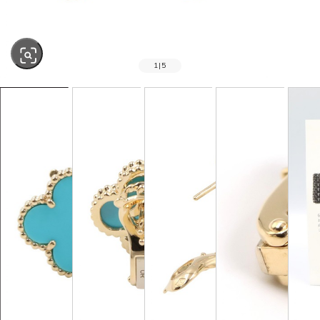
1
|
5
SOLD OUT