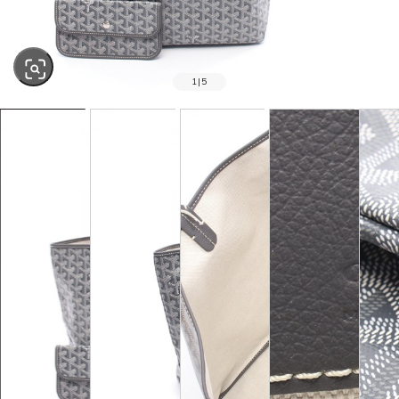
1
|
5
SOLD OUT