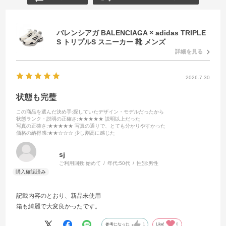
バレンシアガ BALENCIAGA × adidas TRIPLE
S トリプルS スニーカー 靴 メンズ
詳細を見る
2026.7.30
状態も完璧
この商品を選んだ決め手
:探していたデザイン・モデルだったから
状態ランク・説明の正確さ
:★★★★★ 説明以上だった
写真の正確さ
:★★★★★ 写真の通りで、とても分かりやすかった
価格の納得感
:★★☆☆☆ 少し割高に感じた
sj
ご利用回数:
始めて
年代:
50代
性別:
男性
記載内容のとおり、新品未使用
箱も綺麗で大変良かったです。
参考になった
1
Like!
0