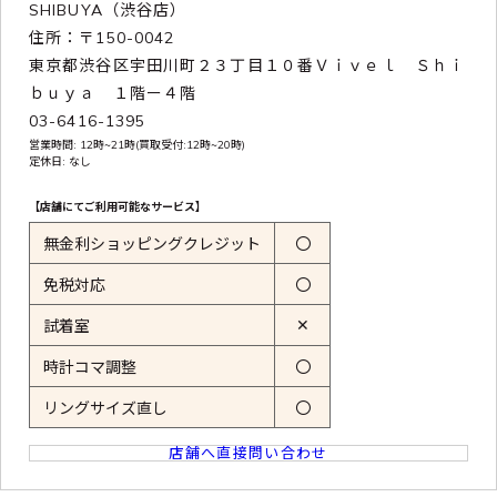
SHIBUYA（渋谷店）
住所：〒150-0042
東京都渋谷区宇田川町２３丁目１０番Ｖｉｖｅｌ Ｓｈｉ
ｂｕｙａ １階ー４階
03-6416-1395
営業時間: 12時~21時(買取受付:12時~20時)
定休日: なし
【店舗にてご利用可能なサービス】
無金利ショッピングクレジット
〇
免税対応
〇
✕
試着室
時計コマ調整
〇
リングサイズ直し
〇
店舗へ直接問い合わせ