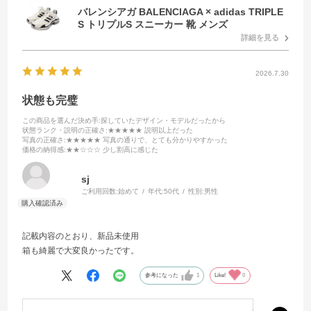
バレンシアガ BALENCIAGA × adidas TRIPLE
S トリプルS スニーカー 靴 メンズ
詳細を見る
2026.7.30
状態も完璧
この商品を選んだ決め手
:探していたデザイン・モデルだったから
状態ランク・説明の正確さ
:★★★★★ 説明以上だった
写真の正確さ
:★★★★★ 写真の通りで、とても分かりやすかった
価格の納得感
:★★☆☆☆ 少し割高に感じた
sj
ご利用回数:
始めて
年代:
50代
性別:
男性
記載内容のとおり、新品未使用
箱も綺麗で大変良かったです。
参考になった
1
Like!
0