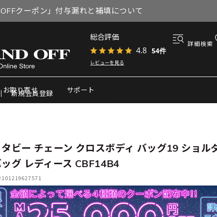
円OFFクーポン」付与漏れと補填について
総合評価
詳細検索
4.8
54件
レビューを見る
お取り寄せ
サポート
新規会員登録
 タビー チェーン クロスボディ バッグ19 ショル
ッグ レディース CBF14B4
01219627571