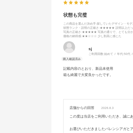
状態も完璧
この商品を選んだ決め手
:探していたデザイン・モ
状態ランク・説明の正確さ
:★★★★★ 説明以上だ
写真の正確さ
:★★★★★ 写真の通りで、とても分
価格の納得感
:★★☆☆☆ 少し割高に感じた
sj
ご利用回数:
始めて
年代:
50代
記載内容のとおり、新品未使用
箱も綺麗で大変良かったです。
店舗からの回答
2026.8.3
この度は当店をご利用いただき、誠に
お選びいただきましたバレンシアガと