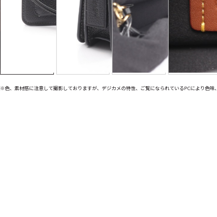
※色、素材感に注意して撮影しておりますが、デジカメの特性、ご覧になられているPCにより色味