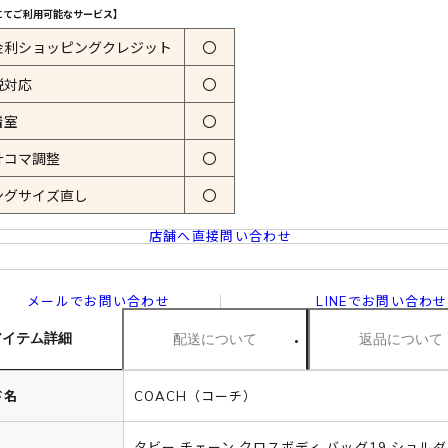
にてご利用可能なサービス】
金利ショッピングクレジット
〇
税対応
〇
着室
〇
計コマ調整
〇
ングサイズ直し
〇
店舗へ直接問い合わせ
メールでお問い合わせ
LINEでお問い合わせ
アイテム詳細
配送について
返品について
ド名
COACH（コーチ）
タビー チェーン クロスボディ バッグ19 ショル