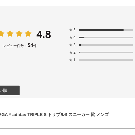
4.8
★
5
★
4
54
★
3
レビュー件数：
件
★
2
★
1
い順
GA × adidas TRIPLE S トリプルS スニーカー 靴 メンズ