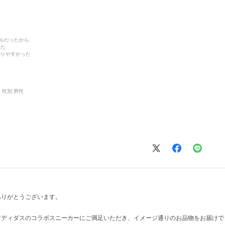
デルだったから
った
かりやすかった
性別:
男性
ありがとうございます。
アディダスのコラボスニーカーにご満足いただき、イメージ通りのお品物をお届けで