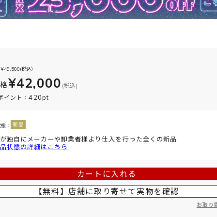
¥
49,500
(税込）
¥42,000
価格
(税込)
420pt
ポイント：
状態：
が独自にメーカーや卸業者様より仕入を行った全くの新品
品状態の詳細はこちら
カートに入れる
【無料】店舗に取り寄せて
実物を確認
お取り