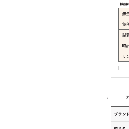
【店舗
無
免
試
時
リ
ブラン
商品名