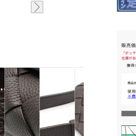
販売
「ボッテ
在庫があ
獲得
商品
使用
※商