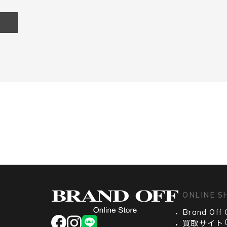
ONLINE S
Brand Off 
facebook
instagram
LINE
買取サイト