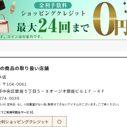
この商品の取り扱い店舗
本店
〒104-0061
都中央区銀座５丁目５－９オージオ銀座ビル１Ｆ－４Ｆ
274-0039
0-20:00 定休日: なし ※試着室がない為､取寄せできないアイテムがございます｡ ご了承ください｡
にてご利用可能なサービス】
金利ショッピングクレジット
〇