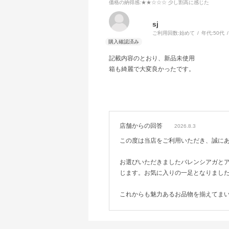
価格の納得感
:★★☆☆☆ 少し割高に感じた
sj
ご利用回数:
始めて
年代:
50代
記載内容のとおり、新品未使用
箱も綺麗で大変良かったです。
店舗からの回答
2026.8.3
この度は当店をご利用いただき、誠に
お選びいただきましたバレンシアガと
じます。お気に入りの一足となりまし
これからも魅力あるお品物を揃えてま