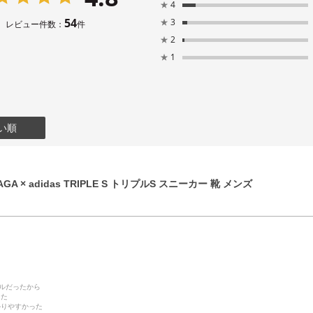
★
4
54
★
3
レビュー件数：
件
★
2
★
1
い順
GA × adidas TRIPLE S トリプルS スニーカー 靴 メンズ
デルだったから
った
かりやすかった