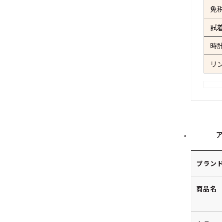
免
試
時
リ
ブラン
商品名