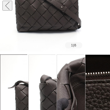
1
|
8
SOLD OUT