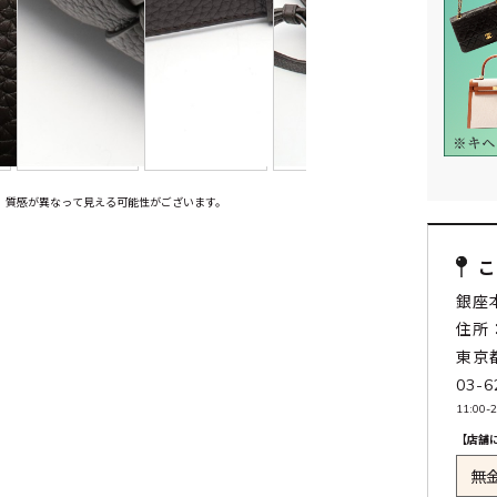
、質感が異なって見える可能性がございます。
銀座
住所：
東京
03-6
11:0
【店舗
無