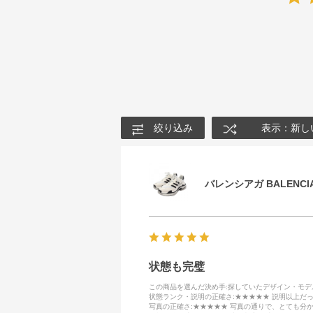
絞り込み
表示：新し
バレンシアガ BALENCIA
状態も完璧
この商品を選んだ決め手
:探していたデザイン・モ
状態ランク・説明の正確さ
:★★★★★ 説明以上だ
写真の正確さ
:★★★★★ 写真の通りで、とても分