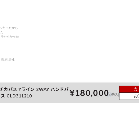
デルだったから
った
かりやすかった
性別:
男性
カ
カバス Yライン 2WAY ハンドバ
¥180,000
(税込)
 CLD311210
お
ありがとうございます。
アディダスのコラボスニーカーにご満足いただき、イメージ通りのお品物をお届けで