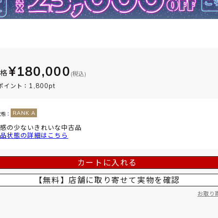
¥180,000
価格
(税込)
1,800pt
ポイント：
状態：
感の少ないきれいな中古品
品状態の詳細はこちら
カートに入れる
【無料】店舗に取り寄せて
実物を確認
お取り