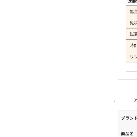
【店舗
無
免
試
時
リ
ブラン
商品名