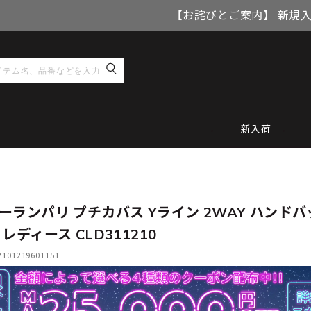
【お詫びとご案内】 新規
新入荷
ーランパリ プチカバス Yライン 2WAY ハンドバ
レディース CLD311210
01219601151