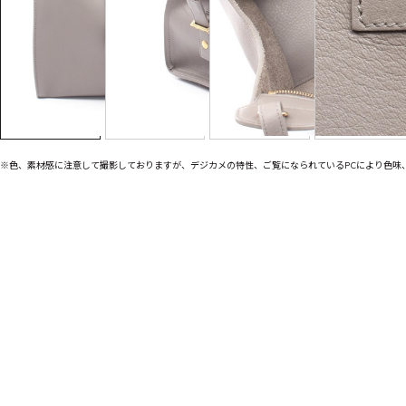
※色、素材感に注意して撮影しておりますが、デジカメの特性、ご覧になられているPCにより色味