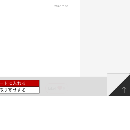
2026.7.30
ートに入れる
参考になった
1
Like!
0
取り寄せする
きましたこと、大変嬉しく存