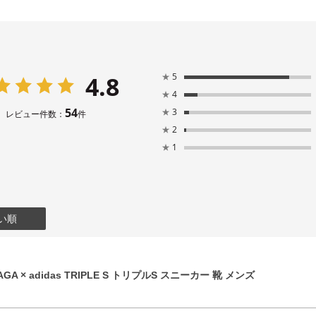
4.8
★
5
★
4
54
★
3
レビュー件数：
件
★
2
★
1
い順
GA × adidas TRIPLE S トリプルS スニーカー 靴 メンズ