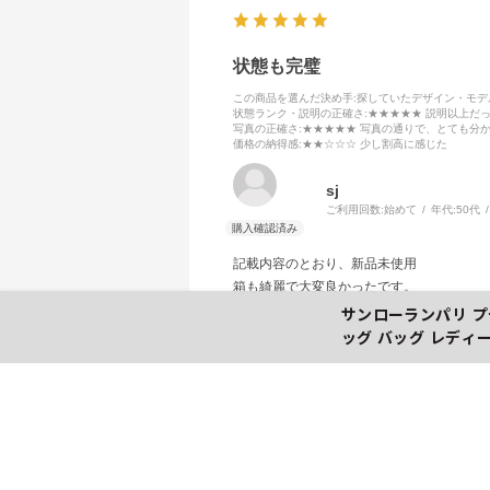
状態も完璧
この商品を選んだ決め手
:探していたデザイン・モ
状態ランク・説明の正確さ
:★★★★★ 説明以上だ
写真の正確さ
:★★★★★ 写真の通りで、とても分
価格の納得感
:★★☆☆☆ 少し割高に感じた
sj
ご利用回数:
始めて
年代:
50代
記載内容のとおり、新品未使用
箱も綺麗で大変良かったです。
サンローランパリ プチ
ッグ バッグ レディース
店舗からの回答
2026.8.3
この度は当店をご利用いただき、誠に
お選びいただきましたバレンシアガと