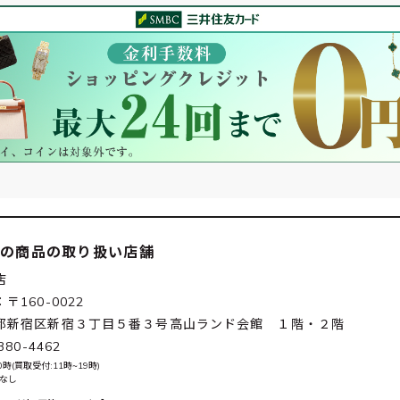
この商品の取り扱い店舗
店
〒160-0022
都新宿区新宿３丁目５番３号高山ランド会館 １階・２階
380-4462
0時(買取受付:11時~19時)
 なし