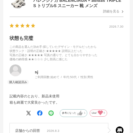
バレンシアガ BALENCIAGA × adidas TRIPLE
S トリプルS スニーカー 靴 メンズ
詳細を見る
2026.7.30
状態も完璧
この商品を選んだ決め手
:探していたデザイン・モデルだったから
状態ランク・説明の正確さ
:★★★★★ 説明以上だった
写真の正確さ
:★★★★★ 写真の通りで、とても分かりやすかった
価格の納得感
:★★☆☆☆ 少し割高に感じた
sj
ご利用回数:
始めて
年代:
50代
性別:
男性
記載内容のとおり、新品未使用
箱も綺麗で大変良かったです。
参考になった
1
Like!
0
店舗からの回答
2026.8.3