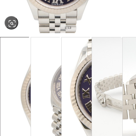
1
|
13
SOLD OUT