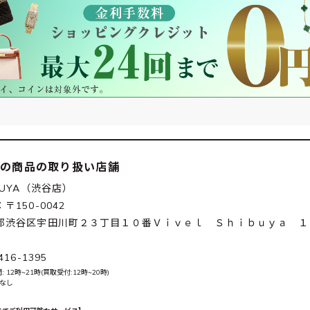
この商品の取り扱い店舗
BUYA（渋谷店）
〒150-0042
都渋谷区宇田川町２３丁目１０番Ｖｉｖｅｌ Ｓｈｉｂｕｙａ １
416-1395
 12時~21時(買取受付:12時~20時)
 なし