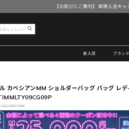
【お詫びとご案内】 新規入会キャ
新入荷
ブラン
ル カペシアンMM ショルダーバッグ バッグ レデ
TIMMLTY09CG09P
01219577494