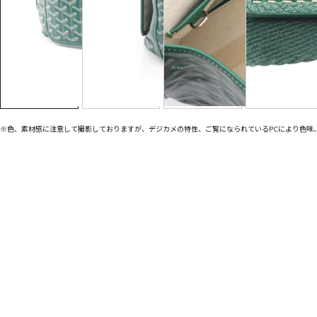
※色、素材感に注意して撮影しておりますが、デジカメの特性、ご覧になられているPCにより色味