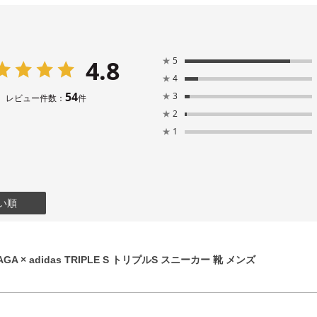
4.8
★
5
★
4
54
★
3
レビュー件数：
件
★
2
★
1
い順
GA × adidas TRIPLE S トリプルS スニーカー 靴 メンズ