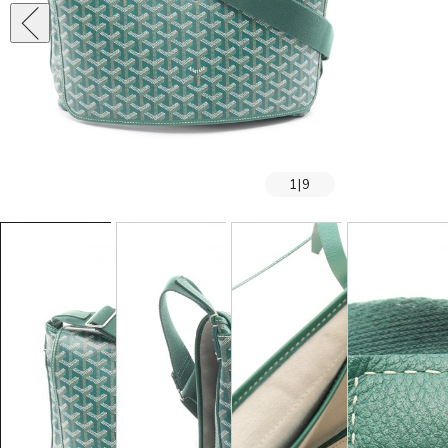
1
|
9
SOLD OUT