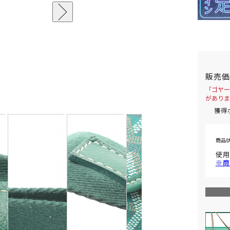
販売
「ゴヤール
がありま
獲得
商品
使用
※商