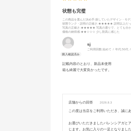
状態も完璧
この商品を選んだ決め手
:探していたデザイン・モ
状態ランク・説明の正確さ
:★★★★★ 説明以上だ
写真の正確さ
:★★★★★ 写真の通りで、とても分
価格の納得感
:★★☆☆☆ 少し割高に感じた
sj
ご利用回数:
始めて
年代:
50代
記載内容のとおり、新品未使用
箱も綺麗で大変良かったです。
店舗からの回答
2026.8.3
この度は当店をご利用いただき、誠に
お選びいただきましたバレンシアガと
じます。お気に入りの一足となりまし