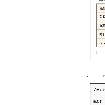
【店舗
無
免
試
時
リ
ブラン
商品名